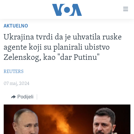
Linkovi
Pređi
na
AKTUELNO
glavni
TV PROGRAM
sadržaj
Ukrajina tvrdi da je uhvatila ruske
VIDEO
Pređi
agente koji su planirali ubistvo
na
FOTOGRAFIJE DANA
Zelenskog, kao "dar Putinu"
glavnu
VIJESTI
navigaciju
REUTERS
Idi
NAUKA I TEHNOLOGIJA
SJEDINJENE AMERIČKE DRŽAVE
na
07 maj, 2024
SPECIJALNI PROJEKTI
BOSNA I HERCEGOVINA
pretragu
KORUPCIJA
Podijeli
SVIJET
SLOBODA MEDIJA
ŽENSKA STRANA
IZBJEGLIČKA STRANA