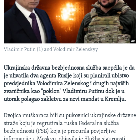
MAGAZIN
O GLASU AMERIKE
Learning English
Vladimir Putin (L) and Volodimir Zelenskyy
PRATITE NAS
Ukrajinska državna bezbjednosna služba saopćila je da
je uhvatila dva agenta Rusije koji su planirali ubistvo
Jezici
predsjednika Volodimira Zelenskog i drugih najviših
zvaničnika kao "poklon" Vladimiru Putinu dok je u
utorak polagao zakletvu za novi mandat u Kremlju.
Dvojica muškaraca bili su pukovnici ukrajinske državne
straže koju je regrutirala ruska Federalna služba
bezbjednosti (FSB) koja je procurila povjerljive
informacije u Moskvu, objavila je Služba sigurnosti