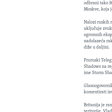
odbrani tako š
Moskve, koja je
Nalozi ruskih 
uključuje zvuk
ogromnih ekspl
nadolazeća rak
diže u daljini.
Proruski Teleg
Shadows na reg
ime Storm Sh
Glasnogovornik
komentirati izv
Britanija je r
teritorije. Vla