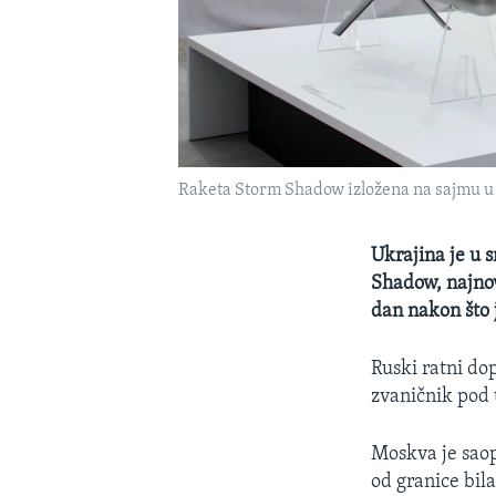
Raketa Storm Shadow izložena na sajmu u
Ukrajina je u s
Shadow, najnovi
dan nakon što 
Ruski ratni do
zvaničnik pod
Moskva je saop
od granice bil