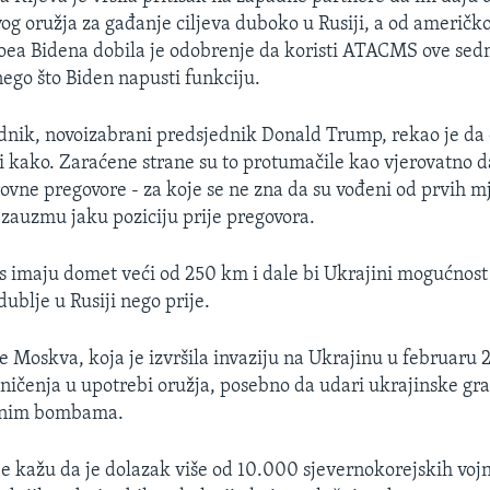
vog oružja za gađanje ciljeva duboko u Rusiji, a od američk
oea Bidena dobila je odobrenje da koristi ATACMS ove sed
nego što Biden napusti funkciju.
dnik, novoizabrani predsjednik Donald Trump, rekao je da 
ći kako. Zaraćene strane su to protumačile kao vjerovatno da
ovne pregovore - za koje se ne zna da su vođeni od prvih mje
zauzmu jaku poziciju prije pregovora.
 imaju domet veći od 250 km i dale bi Ukrajini mogućnost
dublje u Rusiji nego prije.
e Moskva, koja je izvršila invaziju na Ukrajinu u februaru 2
raničenja u upotrebi oružja, posebno da udari ukrajinske gr
enim bombama.
 kažu da je dolazak više od 10.000 sjevernokorejskih vojn