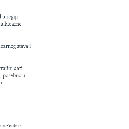
u regiji
 nuklearne
earnog stava i
rajini dati
u, posebno u
u.
son Reuters