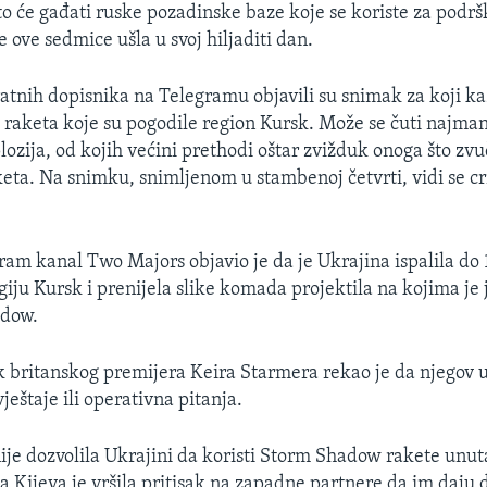
to će gađati ruske pozadinske baze koje se koriste za podršk
 ove sedmice ušla u svoj hiljaditi dan.
ratnih dopisnika na Telegramu objavili su snimak za koji k
 raketa koje su pogodile region Kursk. Može se čuti najman
ozija, od kojih većini prethodi oštar zvižduk onoga što zvu
eta. Na snimku, snimljenom u stambenoj četvrti, vidi se cr
ram kanal Two Majors objavio je da je Ukrajina ispalila do
iju Kursk i prenijela slike komada projektila na kojima je j
adow.
 britanskog premijera Keira Starmera rekao je da njegov 
ještaje ili operativna pitanja.
anije dozvolila Ukrajini da koristi Storm Shadow rakete unu
da Kijeva je vršila pritisak na zapadne partnere da im daju 