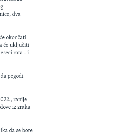
og
mice, dva
će okončati
 će uključiti
seci rata - i
 da pogodi
022., ranije
adove iz zraka
ika da se bore