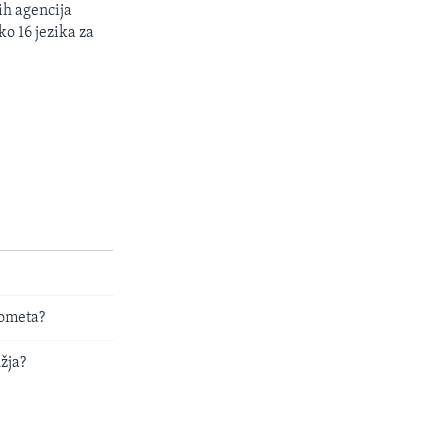
ih agencija
ko 16 jezika za
dometa?
žja?