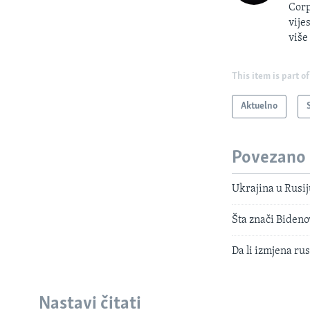
Corp
vije
više
This item is part of
Aktuelno
Povezano
Ukrajina u Rusij
Šta znači Bideno
Da li izmjena ru
Nastavi čitati