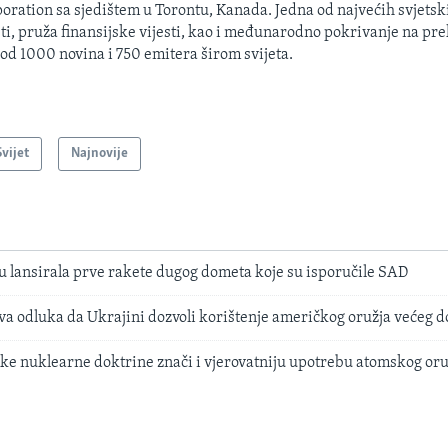
oration sa sjedištem u Torontu, Kanada. Jedna od najvećih svjetsk
sti, pruža finansijske vijesti, kao i međunarodno pokrivanje na pre
 od 1000 novina i 750 emitera širom svijeta.
Svijet
Najnovije
u lansirala prve rakete dugog dometa koje su isporučile SAD
va odluka da Ukrajini dozvoli korištenje američkog oružja većeg 
ske nuklearne doktrine znači i vjerovatniju upotrebu atomskog oru