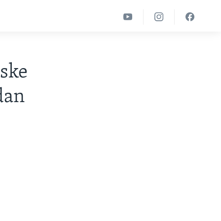
nske
dan