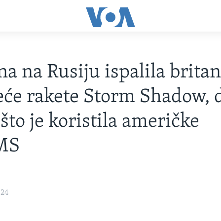
na na Rusiju ispalila brita
eće rakete Storm Shadow, 
što je koristila američke
MS
024