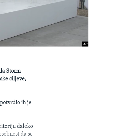
tila Storm
ske ciljeve,
potvrdio ih je
itoriju daleko
osobnost da se