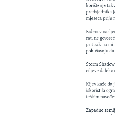
korištenje tak
predsjednika J
mjeseca prije 
Bidenov naslje
rat, ne govore
pritisak na mir
pokušavaju da 
Storm Shadows
ciljeve daleko 
Kijev kaže da j
iskoristila og
teškim navođ
Zapadne zemlje