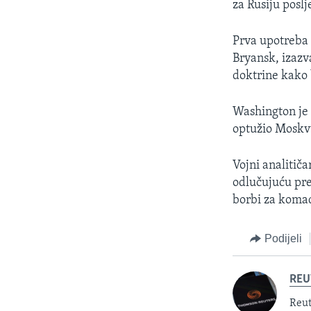
za Rusiju poslj
Prva upotreba 
Bryansk, izazv
doktrine kako 
Washington je 
optužio Moskvu
Vojni analitič
odlučujuću pre
borbi za komad
Podijeli
REU
Reut