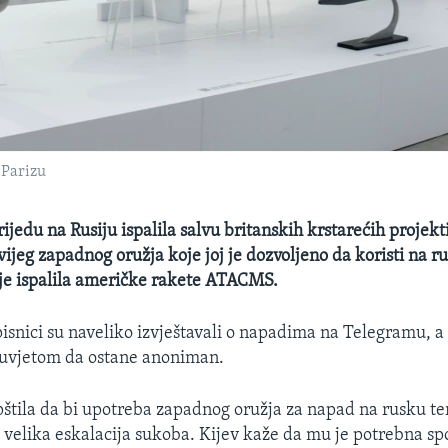
 Parizu
rijedu na Rusiju ispalila salvu britanskih krstarećih projek
jeg zapadnog oružja koje joj je dozvoljeno da koristi na ru
je ispalila američke rakete ATACMS.
pisnici su naveliko izvještavali o napadima na Telegramu, a 
 uvjetom da ostane anoniman.
štila da bi upotreba zapadnog oružja za napad na rusku ter
a velika eskalacija sukoba. Kijev kaže da mu je potrebna sp