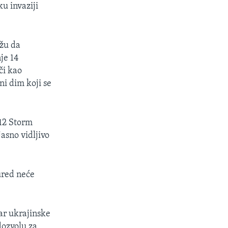
u invaziji
ažu da
je 14
či kao
ni dim koji se
 12 Storm
asno vidljivo
ured neće
tar ukrajinske
dozvolu za