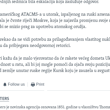
ednjih sedmica bila eskalacija koja zaslužuje odgovor.
američkog ATACMS-a u utorak, ispaljenog na ruski arsenal 
ala je čvrste riječi Moskve, koja je najavila promjenu svoje
bi se snizio prag za upotrebu atomskog oružja.
rekao da ne vidi potrebu za prilagođavanjem vlastitog nukl
 da pribjegava neodgovornoj retorici.
ari kažu da je malo vjerovatno da će rakete većeg dometa Uk
dnost u ratu, ali bi joj mogle pomoći da ojača svoju pozicij
 zemlje unutar ruske regije Kursk koju je zauzela u avgust
Follow us
Print
TERS
ers je novinska agencija osnovana 1851. godine u vlasništvu Thom