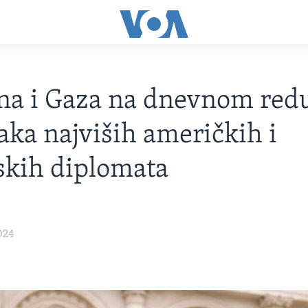
na i Gaza na dnevnom red
aka najviših američkih i
skih diplomata
024