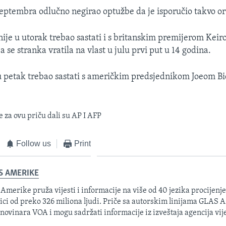
septembra odlučno negirao optužbe da je isporučio takvo oru
nije u utorak trebao sastati i s britanskim premijerom Kei
 se stranka vratila na vlast u julu prvi put u 14 godina.
u petak trebao sastati s američkim predsjednikom Joeom 
 za ovu priču dali su AP I AFP
Follow us
Print
S AMERIKE
 Amerike pruža vijesti i informacije na više od 40 jezika procijenj
ici od preko 326 miliona ljudi. Priče sa autorskim linijama GLAS
 novinara VOA i mogu sadržati informacije iz izveštaja agencija vije