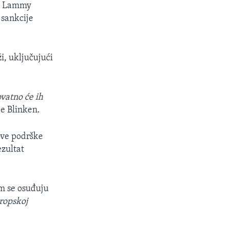
id Lammy
 sankcije
i, uključujući
ovatno će ih
je Blinken.
ove podrške
ezultat
em se osuđuju
vropskoj