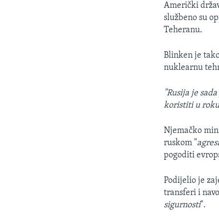
Američki držav
službeno su opt
Teheranu.
Blinken je tak
nuklearnu tehn
"Rusija je sada
koristiti u ro
Njemačko minis
ruskom "
agres
pogoditi evrops
Podijelio je z
transferi i navo
sigurnosti
".