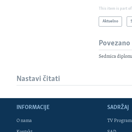
This item is part of
Aktuelno
Povezano
Sedmica diplomat
Nastavi čitati
Learning English
INFORMACIJE
SADRŽAJ
PRATITE NAS
O nama
TV Program