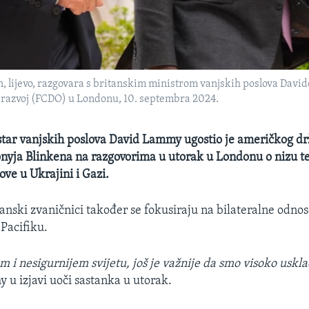
, lijevo, razgovara s britanskim ministrom vanjskih poslova Dav
 razvoj (FCDO) u Londonu, 10. septembra 2024.
star vanjskih poslova David Lammy ugostio je američkog d
nyja Blinkena na razgovorima u utorak u Londonu o nizu t
ove u Ukrajini i Gazi.
anski zvaničnici također se fokusiraju na bilateralne odnos
-Pacifiku.
m i nesigurnijem svijetu, još je važnije da smo visoko uskl
 u izjavi uoči sastanka u utorak.