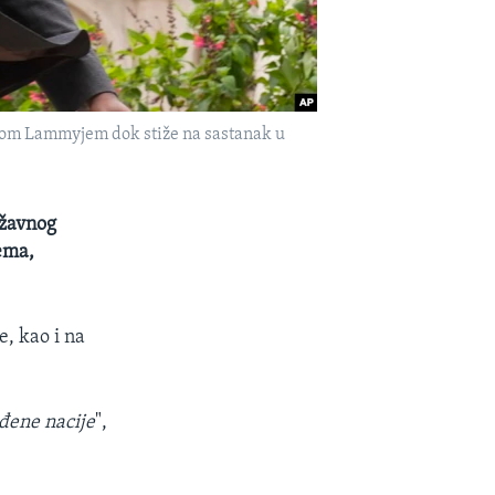
idom Lammyjem dok stiže na sastanak u
ržavnog
ema,
e, kao i na
ađene nacije
",