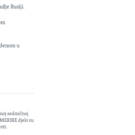
žje Rusiji.
rom
Bidenom u
enoj sedmičnoj
 AMERIKE djelo su
sti.