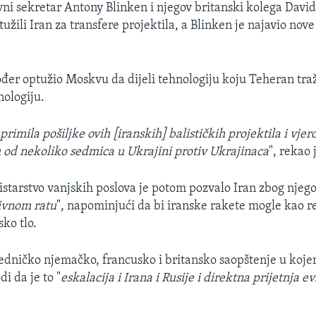
ni sekretar Antony Blinken i njegov britanski kolega Dav
užili Iran za transfere projektila, a Blinken je najavio nove
ođer optužio Moskvu da dijeli tehnologiju koju Teheran traž
ologiju.
 primila pošiljke ovih [iranskih] balističkih projektila i vjer
ku od nekoliko sedmica u Ukrajini protiv Ukrajinaca
", rekao 
tarstvo vanjskih poslova je potom pozvalo Iran zbog njeg
ivnom ratu
", napominjući da bi iranske rakete mogle kao r
ko tlo.
ajedničko njemačko, francusko i britansko saopštenje u koj
di da je to "
eskalacija i Irana i Rusije i direktna prijetnja e