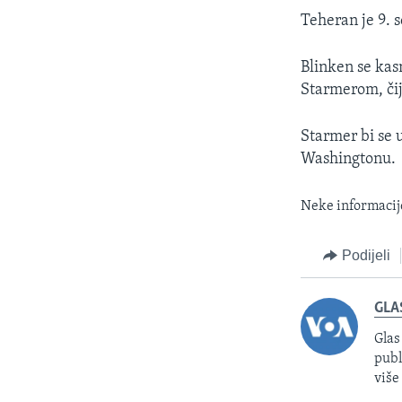
Teheran je 9. 
Blinken se kas
Starmerom, čija
Starmer bi se 
Washingtonu.
Neke informacije
Podijeli
GLA
Glas
publ
više