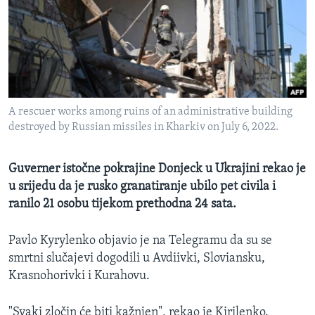
MAGAZIN
O GLASU AMERIKE
Learning English
A rescuer works among ruins of an administrative building
PRATITE NAS
destroyed by Russian missiles in Kharkiv on July 6, 2022.
Guverner istočne pokrajine Donjeck u Ukrajini rekao je
Jezici
u srijedu da je rusko granatiranje ubilo pet civila i
ranilo 21 osobu tijekom prethodna 24 sata.
Pavlo Kyrylenko objavio je na Telegramu da su se
smrtni slučajevi dogodili u Avdiivki, Sloviansku,
Krasnohorivki i Kurahovu.
"Svaki zločin će biti kažnjen", rekao je Kirilenko.