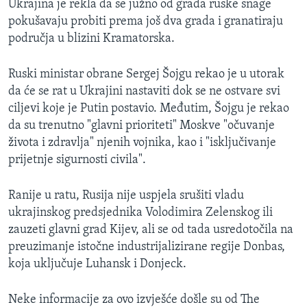
Ukrajina je rekla da se južno od grada ruske snage
pokušavaju probiti prema još dva grada i granatiraju
područja u blizini Kramatorska.
Ruski ministar obrane Sergej Šojgu rekao je u utorak
da će se rat u Ukrajini nastaviti dok se ne ostvare svi
ciljevi koje je Putin postavio. Međutim, Šojgu je rekao
da su trenutno "glavni prioriteti" Moskve "očuvanje
života i zdravlja" njenih vojnika, kao i "isključivanje
prijetnje sigurnosti civila".
Ranije u ratu, Rusija nije uspjela srušiti vladu
ukrajinskog predsjednika Volodimira Zelenskog ili
zauzeti glavni grad Kijev, ali se od tada usredotočila na
preuzimanje istočne industrijalizirane regije Donbas,
koja uključuje Luhansk i Donjeck.
Neke informacije za ovo izvješće došle su od The