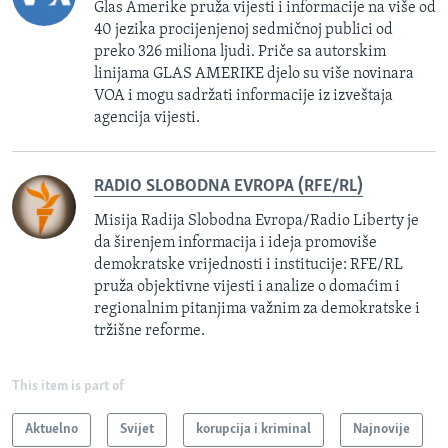
Glas Amerike pruža vijesti i informacije na više od
40 jezika procijenjenoj sedmičnoj publici od
preko 326 miliona ljudi. Priče sa autorskim
linijama GLAS AMERIKE djelo su više novinara
VOA i mogu sadržati informacije iz izveštaja
agencija vijesti.
RADIO SLOBODNA EVROPA (RFE/RL)
Misija Radija Slobodna Evropa/Radio Liberty je
da širenjem informacija i ideja promoviše
demokratske vrijednosti i institucije: RFE/RL
pruža objektivne vijesti i analize o domaćim i
regionalnim pitanjima važnim za demokratske i
tržišne reforme.
This item is part of
Aktuelno
Svijet
korupcija i kriminal
Najnovije