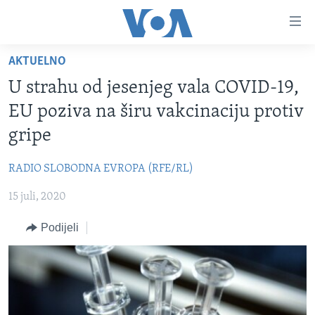
Linkovi
Pređi
na
AKTUELNO
glavni
TV PROGRAM
sadržaj
U strahu od jesenjeg vala COVID-19,
VIDEO
Pređi
EU poziva na širu vakcinaciju protiv
na
FOTOGRAFIJE DANA
gripe
glavnu
VIJESTI
navigaciju
RADIO SLOBODNA EVROPA (RFE/RL)
Idi
NAUKA I TEHNOLOGIJA
SJEDINJENE AMERIČKE DRŽAVE
na
15 juli, 2020
SPECIJALNI PROJEKTI
BOSNA I HERCEGOVINA
pretragu
KORUPCIJA
Podijeli
SVIJET
SLOBODA MEDIJA
ŽENSKA STRANA
IZBJEGLIČKA STRANA