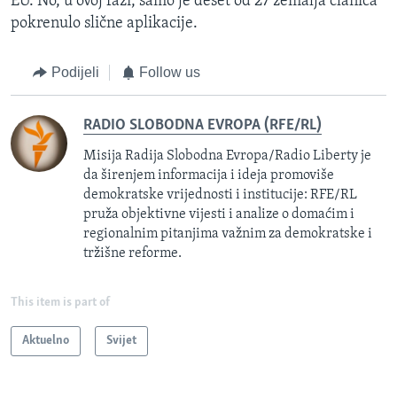
EU. No, u ovoj fazi, samo je deset od 27 zemalja članica
pokrenulo slične aplikacije.
Podijeli
Follow us
RADIO SLOBODNA EVROPA (RFE/RL)
Misija Radija Slobodna Evropa/Radio Liberty je
da širenjem informacija i ideja promoviše
demokratske vrijednosti i institucije: RFE/RL
pruža objektivne vijesti i analize o domaćim i
regionalnim pitanjima važnim za demokratske i
tržišne reforme.
This item is part of
Aktuelno
Svijet