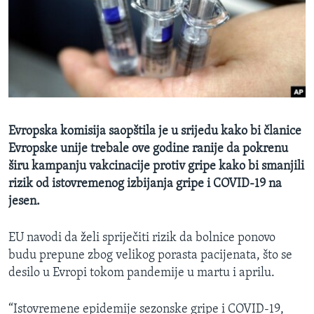
MAGAZIN
O GLASU AMERIKE
Learning English
PRATITE NAS
Evropska komisija saopštila je u srijedu kako bi članice
Evropske unije trebale ove godine ranije da pokrenu
širu kampanju vakcinacije protiv gripe kako bi smanjili
Jezici
rizik od istovremenog izbijanja gripe i COVID-19 na
jesen.
EU navodi da želi spriječiti rizik da bolnice ponovo
budu prepune zbog velikog porasta pacijenata, što se
desilo u Evropi tokom pandemije u martu i aprilu.
“Istovremene epidemije sezonske gripe i COVID-19,