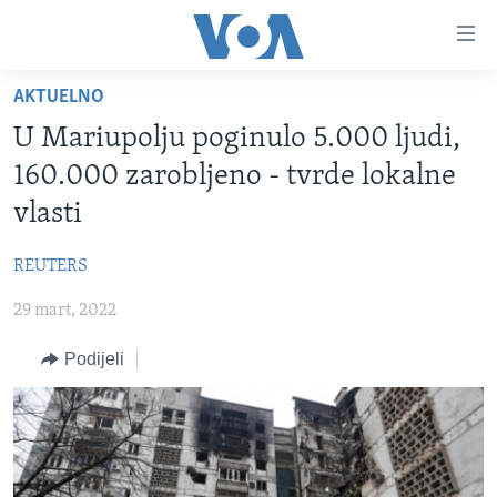
Linkovi
Pređi
na
AKTUELNO
glavni
TV PROGRAM
sadržaj
U Mariupolju poginulo 5.000 ljudi,
VIDEO
Pređi
160.000 zarobljeno - tvrde lokalne
na
FOTOGRAFIJE DANA
vlasti
glavnu
VIJESTI
navigaciju
REUTERS
Idi
NAUKA I TEHNOLOGIJA
SJEDINJENE AMERIČKE DRŽAVE
na
29 mart, 2022
SPECIJALNI PROJEKTI
BOSNA I HERCEGOVINA
pretragu
KORUPCIJA
Podijeli
SVIJET
SLOBODA MEDIJA
ŽENSKA STRANA
IZBJEGLIČKA STRANA