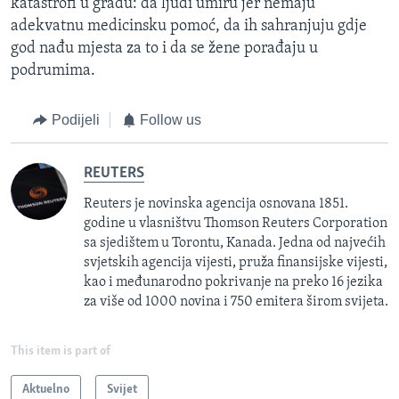
katastrofi u gradu: da ljudi umiru jer nemaju
adekvatnu medicinsku pomoć, da ih sahranjuju gdje
god nađu mjesta za to i da se žene porađaju u
podrumima.
Podijeli
Follow us
REUTERS
Reuters je novinska agencija osnovana 1851.
godine u vlasništvu Thomson Reuters Corporation
sa sjedištem u Torontu, Kanada. Jedna od najvećih
svjetskih agencija vijesti, pruža finansijske vijesti,
kao i međunarodno pokrivanje na preko 16 jezika
za više od 1000 novina i 750 emitera širom svijeta.
This item is part of
Aktuelno
Svijet