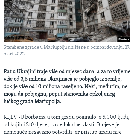
MAGAZIN
O GLASU AMERIKE
Learning English
Stambene zgrade u Mariupolju uništene u bombardovanju, 27.
PRATITE NAS
mart 2022.
Rat u Ukrajini traje više od mjesec dana, a za to vrijeme
Jezici
više od 3,8 miliona Ukrajinaca je pobjeglo iz zemlje,
dok je više od 10 miliona raseljeno. Neki, međutim, ne
mogu da pobjegnu, poput stanovnika opkoljenog
lučkog grada Mariupolja.
KIJEV -U borbama u tom gradu poginulo je 5.000 ljudi,
od kojih i 210 djece, tvrde lokalne vlasti. Brojeve je
nemoguće nezavisno potvrditi jer pristup gradu nije