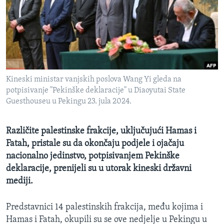
MAGAZIN
O GLASU AMERIKE
Learning English
Kineski ministar vanjskih poslova Wang Yi gleda na
PRATITE NAS
potpisivanje "Pekinške deklaracije" u Diaoyutai State
Guesthouseu u Pekingu 23. jula 2024.
Jezici
Različite palestinske frakcije, uključujući Hamas i
Fatah, pristale su da okončaju podjele i ojačaju
nacionalno jedinstvo, potpisivanjem Pekinške
deklaracije, prenijeli su u utorak kineski državni
mediji.
Predstavnici 14 palestinskih frakcija, među kojima i
Hamas i Fatah, okupili su se ove nedjelje u Pekingu u