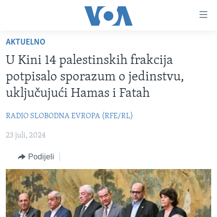
Linkovi
Pređi
na
AKTUELNO
glavni
TV PROGRAM
sadržaj
U Kini 14 palestinskih frakcija
VIDEO
Pređi
potpisalo sporazum o jedinstvu,
na
FOTOGRAFIJE DANA
uključujući Hamas i Fatah
glavnu
VIJESTI
navigaciju
RADIO SLOBODNA EVROPA (RFE/RL)
Idi
NAUKA I TEHNOLOGIJA
SJEDINJENE AMERIČKE DRŽAVE
na
23 juli, 2024
SPECIJALNI PROJEKTI
BOSNA I HERCEGOVINA
pretragu
KORUPCIJA
Podijeli
SVIJET
SLOBODA MEDIJA
ŽENSKA STRANA
IZBJEGLIČKA STRANA