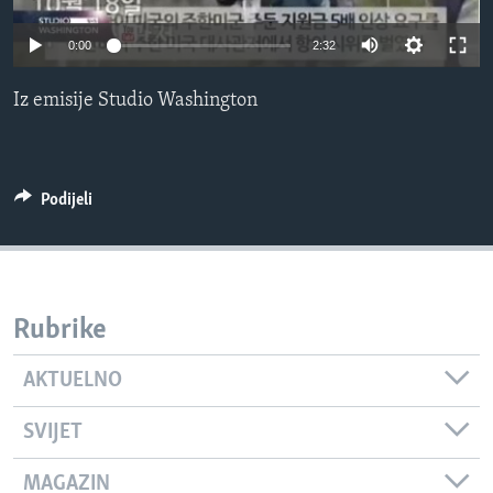
MAGAZIN
0:00
2:32
O GLASU AMERIKE
Iz emisije Studio Washington
Learning English
PRATITE NAS
Podijeli
Jezici
Rubrike
AKTUELNO
SVIJET
MAGAZIN