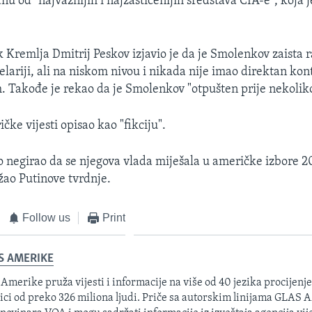
nu od "najvažnijih i najzaštićenijih sredstava CIA-e", koja 
 Kremlja Dmitrij Peskov izjavio je da je Smolenkov zaista r
lariji, ali na niskom nivou i nikada nije imao direktan kon
 Takođe je rekao da je Smolenkov "otpušten prije nekolik
čke vijesti opisao kao "fikciju".
o negirao da se njegova vlada miješala u američke izbore 20
ao Putinove tvrdnje.
Follow us
Print
S AMERIKE
 Amerike pruža vijesti i informacije na više od 40 jezika procijenj
ici od preko 326 miliona ljudi. Priče sa autorskim linijama GLAS