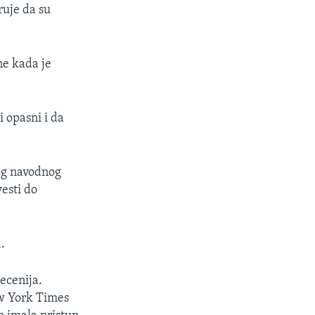
ruje da su
ne kada je
i opasni i da
og navodnog
esti do
.
ecenija.
ew York Times