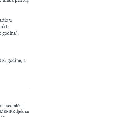
je imala pristup
adio u
takt s
o godina".
16. godine, a
enoj sedmičnoj
 AMERIKE djelo su