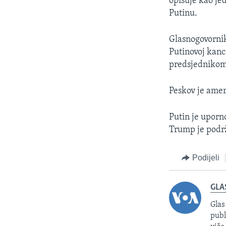
opisuje kao jed
Putinu.
Glasnogovornik
Putinovoj kance
predsjednikom.
Peskov je ameri
Putin je uporn
Trump je podrž
Podijeli
GLA
Glas
publ