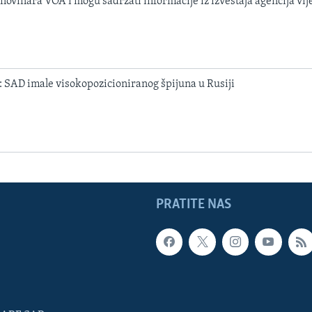
 novinara VOA i mogu sadržati informacije iz izveštaja agencija vije
 SAD imale visokopozicioniranog špijuna u Rusiji
PRATITE NAS