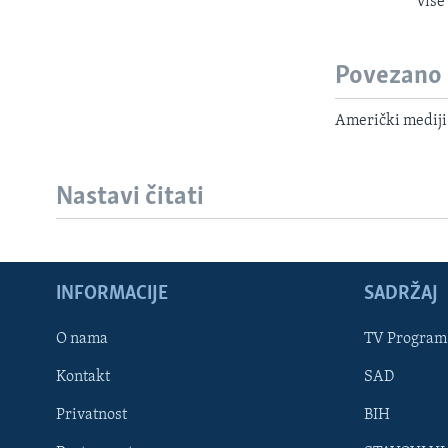
više
Povezano
Američki mediji:
Nastavi čitati
INFORMACIJE
SADRŽAJ
Learning English
O nama
TV Program
Kontakt
SAD
PRATITE NAS
Privatnost
BIH