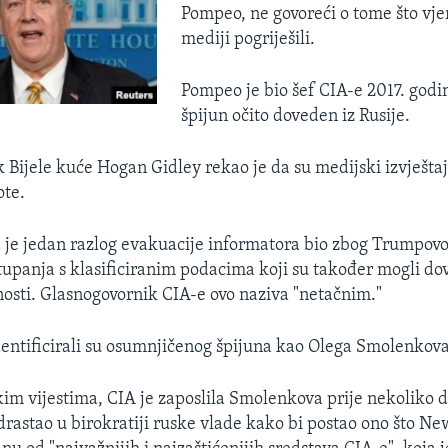
Pompeo, ne govoreći o tome što vje
mediji pogriješili.
Pompeo je bio šef CIA-e 2017. godi
špijun očito doveden iz Rusije.
 Bijele kuće Hogan Gidley rekao je da su medijski izvještaj
ote.
 je jedan razlog evakuacije informatora bio zbog Trumpov
upanja s klasificiranim podacima koji su također mogli dov
nosti. Glasnogovornik CIA-e ovo naziva "netačnim."
dentificirali su osumnjičenog špijuna kao Olega Smolenkova
m vijestima, CIA je zaposlila Smolenkova prije nekoliko d
drastao u birokratiji ruske vlade kako bi postao ono što N