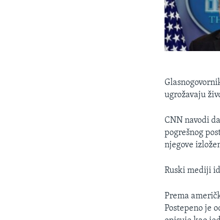
Glasnogovornik
ugrožavaju živ
CNN navodi da
pogrešnog post
njegove izlože
Ruski mediji i
Prema američki
Postepeno je o