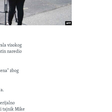
rala visokog
utin naredio
ivena" zbog
ja.
erijalno
ni tajnik Mike