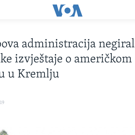
va administracija negiral
ke izvještaje o američkom
u u Kremlju
19