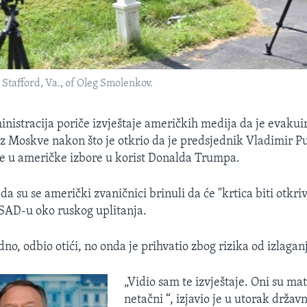
Stafford, Va., of Oleg Smolenkov.
istracija poriče izvještaje američkih medija da je evakui
iz Moskve nakon što je otkrio da je predsjednik Vladimir P
e u američke izbore u korist Donalda Trumpa.
 da su se američki zvaničnici brinuli da će "krtica biti otkr
SAD-u oko ruskog uplitanja.
dno, odbio otići, no onda je prihvatio zbog rizika od izlagan
„Vidio sam te izvještaje. Oni su mat
netačni “, izjavio je u utorak držav