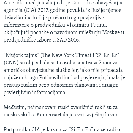
Američki mediji javljaju da je Centralno obavještajna
agencija (CIA) 2017. godine povukla iz Rusije njenog
državljanina koji je pružao strogo povjerljive
informacije o predsjedniku Vladimiru Putinu,
uključujući podatke o navodnom miješanju Moskve u
predsjedničke izbore u SAD 2016.
“Njujork tajms” (The New York Times) i “Si-En-En”
(CNN) su objavili da se ta osoba smatra važnom za
američke obavještajne službe jer, iako nije pripadala
najužem krugu Putinovih ljudi od povjerenja, imala je
pristup ruskim bezbjednosnim planovima i drugim
povjerljivim informacijama.
Međutim, neimenovani ruski zvaničnici rekli su za
moskovski list Komensart da je ovaj izvještaj lažan.
Portparolka CIA je kazala za “Si-En-En” da se radi o