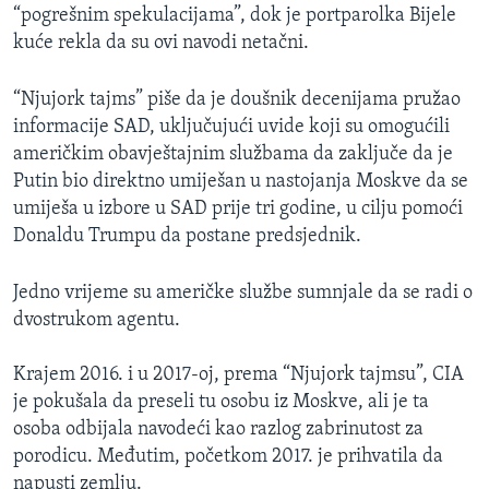
“pogrešnim spekulacijama”, dok je portparolka Bijele
kuće rekla da su ovi navodi netačni.
“Njujork tajms” piše da je doušnik decenijama pružao
informacije SAD, uključujući uvide koji su omogućili
američkim obavještajnim službama da zaključe da je
Putin bio direktno umiješan u nastojanja Moskve da se
umiješa u izbore u SAD prije tri godine, u cilju pomoći
Donaldu Trumpu da postane predsjednik.
Jedno vrijeme su američke službe sumnjale da se radi o
dvostrukom agentu.
Krajem 2016. i u 2017-oj, prema “Njujork tajmsu”, CIA
je pokušala da preseli tu osobu iz Moskve,
ali je ta
osoba odbijala
navodeći kao razlog zabrinutost za
porodicu. Međutim, početkom 2017. je prihvatila da
napusti zemlju.