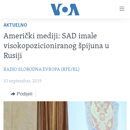
Linkovi
Pređi
na
AKTUELNO
glavni
TV PROGRAM
sadržaj
Američki mediji: SAD imale
VIDEO
Pređi
visokopozicioniranog špijuna u
na
FOTOGRAFIJE DANA
Rusiji
glavnu
VIJESTI
navigaciju
RADIO SLOBODNA EVROPA (RFE/RL)
Idi
NAUKA I TEHNOLOGIJA
SJEDINJENE AMERIČKE DRŽAVE
na
10 septembar, 2019
SPECIJALNI PROJEKTI
BOSNA I HERCEGOVINA
pretragu
KORUPCIJA
Podijeli
SVIJET
SLOBODA MEDIJA
ŽENSKA STRANA
IZBJEGLIČKA STRANA