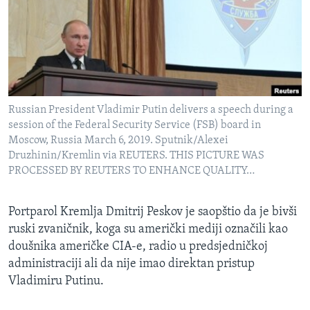
MAGAZIN
O GLASU AMERIKE
Learning English
Russian President Vladimir Putin delivers a speech during a
PRATITE NAS
session of the Federal Security Service (FSB) board in
Moscow, Russia March 6, 2019. Sputnik/Alexei
Druzhinin/Kremlin via REUTERS. THIS PICTURE WAS
PROCESSED BY REUTERS TO ENHANCE QUALITY…
Jezici
Portparol Kremlja Dmitrij Peskov je saopštio da je bivši
ruski zvaničnik, koga su američki mediji označili kao
doušnika američke CIA-e, radio u predsjedničkoj
administraciji ali da nije imao direktan pristup
Vladimiru Putinu.