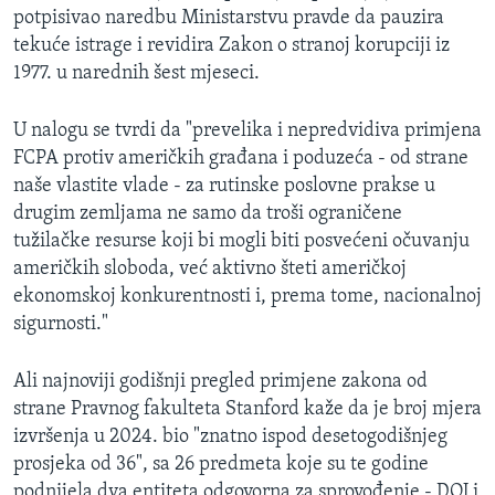
potpisivao naredbu Ministarstvu pravde da pauzira
tekuće istrage i revidira Zakon o stranoj korupciji iz
1977. u narednih šest mjeseci.
U nalogu se tvrdi da "prevelika i nepredvidiva primjena
FCPA protiv američkih građana i poduzeća - od strane
naše vlastite vlade - za rutinske poslovne prakse u
drugim zemljama ne samo da troši ograničene
tužilačke resurse koji bi mogli biti posvećeni očuvanju
američkih sloboda, već aktivno šteti američkoj
ekonomskoj konkurentnosti i, prema tome, nacionalnoj
sigurnosti."
Ali najnoviji godišnji pregled primjene zakona od
strane Pravnog fakulteta Stanford kaže da je broj mjera
izvršenja u 2024. bio "znatno ispod desetogodišnjeg
prosjeka od 36", sa 26 predmeta koje su te godine
podnijela dva entiteta odgovorna za sprovođenje - DOJ i