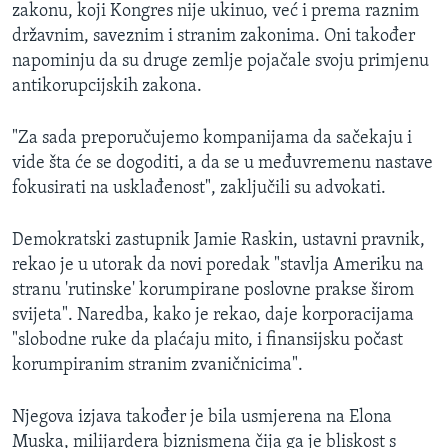
zakonu, koji Kongres nije ukinuo, već i prema raznim
državnim, saveznim i stranim zakonima. Oni također
napominju da su druge zemlje pojačale svoju primjenu
antikorupcijskih zakona.
"Za sada preporučujemo kompanijama da sačekaju i
vide šta će se dogoditi, a da se u međuvremenu nastave
fokusirati na usklađenost", zaključili su advokati.
Demokratski zastupnik Jamie Raskin, ustavni pravnik,
rekao je u utorak da novi poredak "stavlja Ameriku na
stranu 'rutinske' korumpirane poslovne prakse širom
svijeta". Naredba, kako je rekao, daje korporacijama
"slobodne ruke da plaćaju mito, i finansijsku počast
korumpiranim stranim zvaničnicima".
Njegova izjava također je bila usmjerena na Elona
Muska, milijardera biznismena čija ga je bliskost s