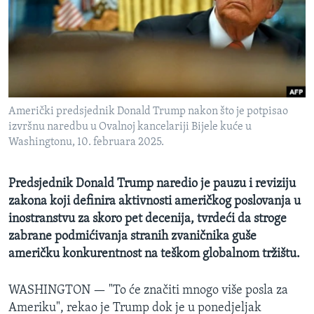
MAGAZIN
O GLASU AMERIKE
Learning English
Američki predsjednik Donald Trump nakon što je potpisao
PRATITE NAS
izvršnu naredbu u Ovalnoj kancelariji Bijele kuće u
Washingtonu, 10. februara 2025.
Jezici
Predsjednik Donald Trump naredio je pauzu i reviziju
zakona koji definira aktivnosti američkog poslovanja u
inostranstvu za skoro pet decenija, tvrdeći da stroge
zabrane podmićivanja stranih zvaničnika guše
američku konkurentnost na teškom globalnom tržištu.
WASHINGTON —
"To će značiti mnogo više posla za
Ameriku", rekao je Trump dok je u ponedjeljak