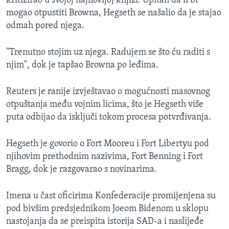
kritizirao u svojoj najnovijoj knjizi. Upitan da li bi
mogao otpustiti Browna, Hegseth se našalio da je stajao
odmah pored njega.
"Trenutno stojim uz njega. Radujem se što ću raditi s
njim", dok je tapšao Browna po leđima.
Reuters je ranije izvještavao o mogućnosti masovnog
otpuštanja među vojnim licima, što je Hegseth više
puta odbijao da isključi tokom procesa potvrđivanja.
Hegseth je govorio o Fort Mooreu i Fort Libertyu pod
njihovim prethodnim nazivima, Fort Benning i Fort
Bragg, dok je razgovarao s novinarima.
Imena u čast oficirima Konfederacije promijenjena su
pod bivšim predsjednikom Joeom Bidenom u sklopu
nastojanja da se preispita istorija SAD-a i naslijeđe