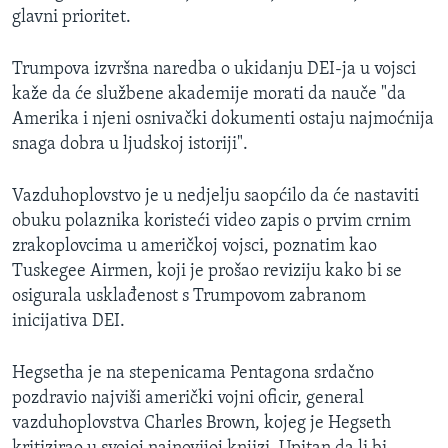
glavni prioritet.
Trumpova izvršna naredba o ukidanju DEI-ja u vojsci
kaže da će službene akademije morati da nauče "da
Amerika i njeni osnivački dokumenti ostaju najmoćnija
snaga dobra u ljudskoj istoriji".
Vazduhoplovstvo je u nedjelju saopćilo da će nastaviti
obuku polaznika koristeći video zapis o prvim crnim
zrakoplovcima u američkoj vojsci, poznatim kao
Tuskegee Airmen, koji je prošao reviziju kako bi se
osigurala usklađenost s Trumpovom zabranom
inicijativa DEI.
Hegsetha je na stepenicama Pentagona srdačno
pozdravio najviši američki vojni oficir, general
vazduhoplovstva Charles Brown, kojeg je Hegseth