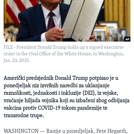
MAGAZIN
O GLASU AMERIKE
Learning English
FILE - President Donald Trump holds up a signed executive
PRATITE NAS
order in the Oval Office of the White House, in Washington,
Jan. 23, 2025.
Jezici
Američki predsjednik Donald Trump potpisao je u
ponedjeljak niz izvršnih naredbi za uklanjanje
raznolikosti, jednakosti i inkluzije (DEI), iz vojske,
vraćanje hiljada vojnika koji su izbačeni zbog odbijanja
vakcina protiv COVID-19 tokom pandemije te
transrodne trupe.
WASHINGTON —
Ranije u ponedjeljak, Pete Hegseth,