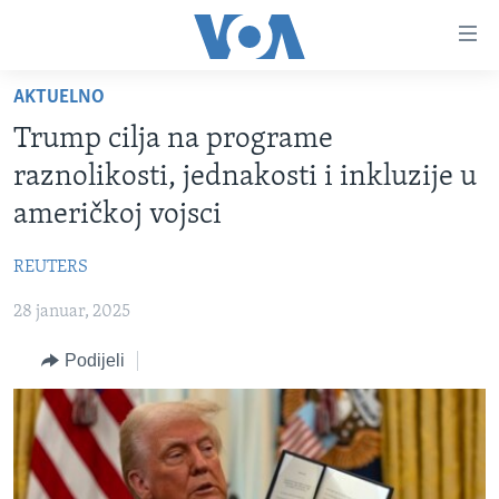
Linkovi
Pređi
na
AKTUELNO
glavni
TV PROGRAM
sadržaj
Trump cilja na programe
VIDEO
Pređi
raznolikosti, jednakosti i inkluzije u
na
FOTOGRAFIJE DANA
američkoj vojsci
glavnu
VIJESTI
navigaciju
REUTERS
Idi
NAUKA I TEHNOLOGIJA
SJEDINJENE AMERIČKE DRŽAVE
na
28 januar, 2025
SPECIJALNI PROJEKTI
BOSNA I HERCEGOVINA
pretragu
KORUPCIJA
Podijeli
SVIJET
SLOBODA MEDIJA
ŽENSKA STRANA
IZBJEGLIČKA STRANA