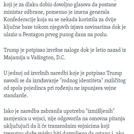
koji je za dlaku dobio dovoljno glasova da postane
ministar odbrane, pomenuo je imena generala
Konfederacije koja su se nekada koristila za dvije
ključne baze tokom njegovih izjava novinarima dok je
ulazio u Pentagon prvog punog dana na poslu.
Trump je potpisao izvršne naloge dok je letio nazad iz
Majamija u Vašington, D.C.
U jednoj od izvršnih naredbi koje je potpisao Trump
navodi se da izražavanje "rodnog identiteta" različitog
od spola pojedinca pri rođenju ne ispunjava vojne
standarde.
Iako je naredba zabranila upotrebu "izmišljenih"
zamjenica u vojsci, nije odgovorila na osnovna pitanja
uključujući da li će transrodnim vojnicima koji
trenutno služe vojsku biti dozvoljeno da ostanu i, ako