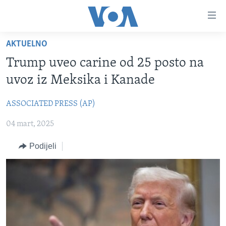
Linkovi
Pređi
na
AKTUELNO
glavni
TV PROGRAM
sadržaj
Trump uveo carine od 25 posto na
VIDEO
Pređi
uvoz iz Meksika i Kanade
na
FOTOGRAFIJE DANA
glavnu
ASSOCIATED PRESS (AP)
VIJESTI
navigaciju
Idi
04 mart, 2025
NAUKA I TEHNOLOGIJA
SJEDINJENE AMERIČKE DRŽAVE
na
SPECIJALNI PROJEKTI
BOSNA I HERCEGOVINA
Podijeli
pretragu
KORUPCIJA
SVIJET
SLOBODA MEDIJA
ŽENSKA STRANA
IZBJEGLIČKA STRANA