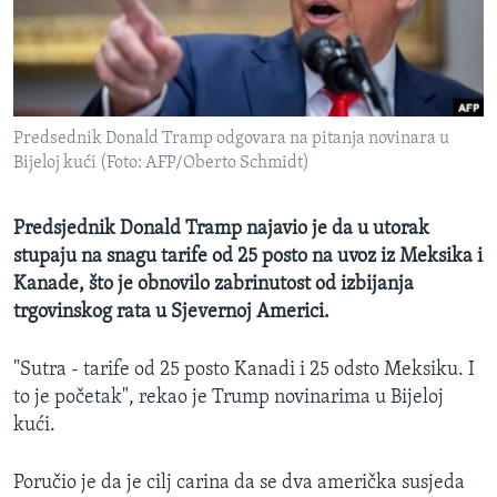
MAGAZIN
O GLASU AMERIKE
Learning English
Predsednik Donald Tramp odgovara na pitanja novinara u
Bijeloj kući (Foto: AFP/Oberto Schmidt)
PRATITE NAS
Predsjednik Donald Tramp najavio je da u utorak
stupaju na snagu tarife od 25 posto na uvoz iz Meksika i
Jezici
Kanade, što je obnovilo zabrinutost od izbijanja
trgovinskog rata u Sjevernoj Americi.
"Sutra - tarife od 25 posto Kanadi i 25 odsto Meksiku. I
to je početak", rekao je Trump novinarima u Bijeloj
kući.
Poručio je da je cilj carina da se dva američka susjeda