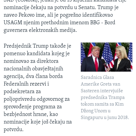
SAD (USAGM), jedan je od 15 ključnih kandidata čije
nominacije čekaju na potvrdu u Senatu. Trump je
naveo Pekovo ime, ali je pogrešno identifikovao
USAGM njenim prethodnim imenom BBG - Bord
guvernera elektronskih medija.
Predsjednik Trump takođe je
pomenuo kandidata kojeg je
nominovao za direktora
nacionalnih obavještajnih
agencija, dva člana borda
Saradnica Glasa
Federalnih rezervi i
Amerike Greta van
Sasteren intervjuiše
podsekretara za
predsednika Trampa
poljoprivredu odgovornog za
tokom samita sa Kim
sprovođenje programa za
Džong Unom u
bezbjednost hrane, kao
Singapuru u junu 2018.
nominacije koje još čekaju na
potvrdu.