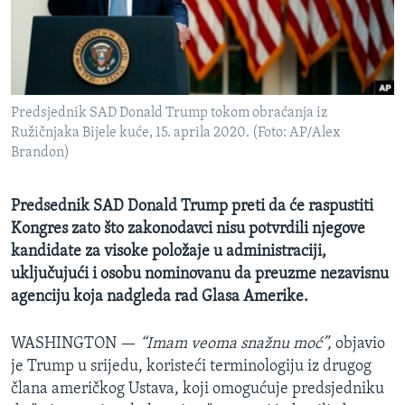
MAGAZIN
O GLASU AMERIKE
Learning English
Predsjednik SAD Donald Trump tokom obraćanja iz
Ružičnjaka Bijele kuće, 15. aprila 2020. (Foto: AP/Alex
PRATITE NAS
Brandon)
Predsednik SAD Donald Trump preti da će raspustiti
Kongres zato što zakonodavci nisu potvrdili njegove
Jezici
kandidate za visoke položaje u administraciji,
uključujući i osobu nominovanu da preuzme nezavisnu
agenciju koja nadgleda rad Glasa Amerike.
WASHINGTON —
“Imam veoma snažnu moć”,
objavio
je Trump u srijedu, koristeći terminologiju iz drugog
člana američkog Ustava, koji omogućuje predsjedniku