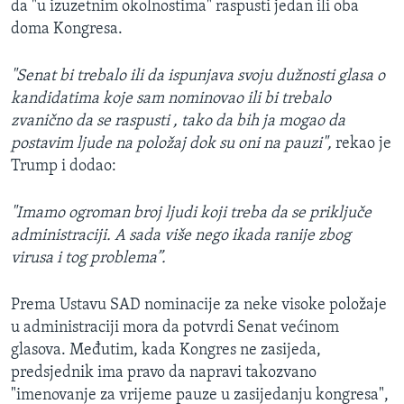
da "u izuzetnim okolnostima" raspusti jedan ili oba
doma Kongresa.
"Senat bi trebalo ili da ispunjava svoju dužnosti glasa o
kandidatima koje sam nominovao ili bi trebalo
zvanično da se raspusti , tako da bih ja mogao da
postavim ljude na položaj dok su oni na pauzi",
rekao je
Trump i dodao:
"Imamo ogroman broj ljudi koji treba da se priključe
administraciji. A sada više nego ikada ranije zbog
virusa i tog problema”.
Prema Ustavu SAD nominacije za neke visoke položaje
u administraciji mora da potvrdi Senat većinom
glasova. Međutim, kada Kongres ne zasijeda,
predsjednik ima pravo da napravi takozvano
"imenovanje za vrijeme pauze u zasijedanju kongresa",