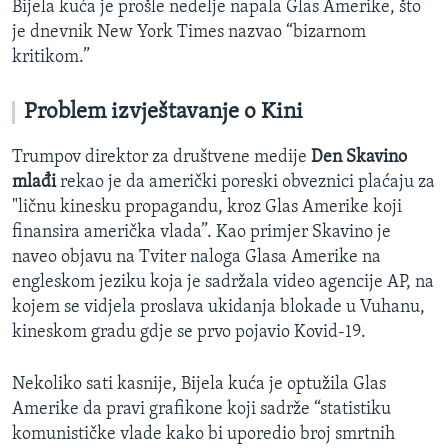
Bijela kuća je prošle nedelje napala Glas Amerike, što
je dnevnik New York Times nazvao “bizarnom
kritikom.”
Problem izvještavanje o Kini
Trumpov direktor za društvene medije
Den Skavino
mlađi
rekao je da američki poreski obveznici plaćaju za
"ličnu kinesku propagandu, kroz Glas Amerike koji
finansira američka vlada”. Kao primjer Skavino je
naveo objavu na Tviter naloga Glasa Amerike na
engleskom jeziku koja je sadržala video agencije AP, na
kojem se vidjela proslava ukidanja blokade u Vuhanu,
kineskom gradu gdje se prvo pojavio Kovid-19.
Nekoliko sati kasnije, Bijela kuća je optužila Glas
Amerike da pravi grafikone koji sadrže “statistiku
komunističke vlade kako bi uporedio broj smrtnih