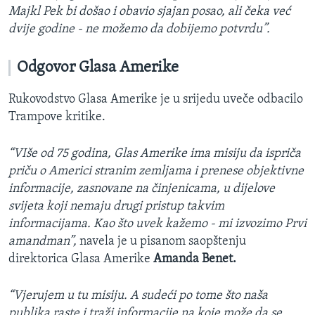
Majkl Pek bi došao i obavio sjajan posao, ali čeka već
dvije godine - ne možemo da dobijemo potvrdu”.
Odgovor Glasa Amerike
Rukovodstvo Glasa Amerike je u srijedu uveče odbacilo
Trampove kritike.
“VIše od 75 godina, Glas Amerike ima misiju da ispriča
priču o Americi stranim zemljama i prenese objektivne
informacije, zasnovane na činjenicama, u dijelove
svijeta koji nemaju drugi pristup takvim
informacijama. Kao što uvek kažemo - mi izvozimo Prvi
amandman”,
navela je u pisanom saopštenju
direktorica Glasa Amerike
Amanda Benet.
“Vjerujem u tu misiju. A sudeći po tome što naša
publika raste i traži informacije na koje može da se