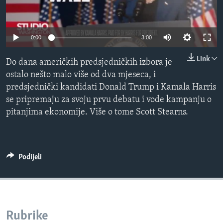
MAGAZIN
O GLASU AMERIKE
0:00
3:00
Learning English
Link
Do dana američkih predsjedničkih izbora je
ostalo nešto malo više od dva mjeseca, i
PRATITE NAS
predsjednički kandidati Donald Trump i Kamala Harris
se pripremaju za svoju prvu debatu i vode kampanju o
pitanjima ekonomije. Više o tome Scott Stearns.
Jezici
Podijeli
Rubrike