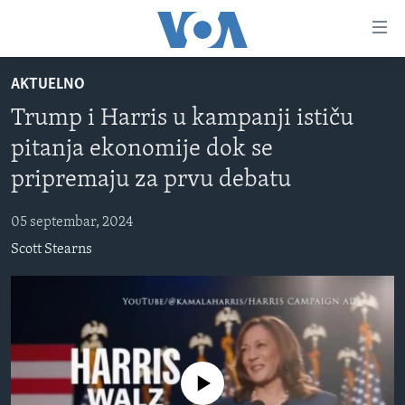
Linkovi
Pređi
na
AKTUELNO
glavni
TV PROGRAM
sadržaj
Trump i Harris u kampanji ističu
VIDEO
Pređi
pitanja ekonomije dok se
na
FOTOGRAFIJE DANA
glavnu
pripremaju za prvu debatu
VIJESTI
navigaciju
Idi
05 septembar, 2024
NAUKA I TEHNOLOGIJA
SJEDINJENE AMERIČKE DRŽAVE
na
Scott Stearns
SPECIJALNI PROJEKTI
BOSNA I HERCEGOVINA
pretragu
KORUPCIJA
SVIJET
SLOBODA MEDIJA
ŽENSKA STRANA
No media source currently available
IZBJEGLIČKA STRANA