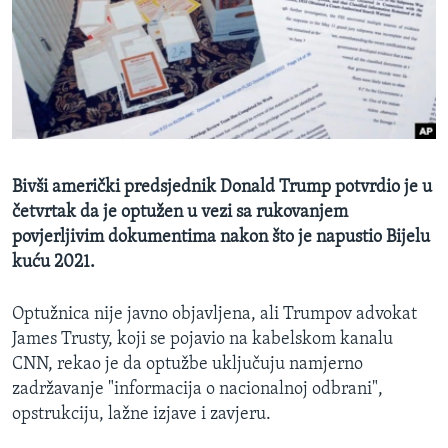
MAGAZIN
O GLASU AMERIKE
Learning English
PRATITE NAS
Bivši američki predsjednik Donald Trump potvrdio je u
četvrtak da je optužen u vezi sa rukovanjem
povjerljivim dokumentima nakon što je napustio Bijelu
Jezici
kuću 2021.
Optužnica nije javno objavljena, ali Trumpov advokat
James Trusty, koji se pojavio na kabelskom kanalu
CNN, rekao je da optužbe uključuju namjerno
zadržavanje "informacija o nacionalnoj odbrani",
opstrukciju, lažne izjave i zavjeru.