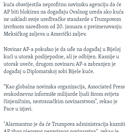
kuća obavijestila neprofitnu novinsku agenciju da će
AP biti blokiran na događaju Ovalnog ureda ako kuća
ne uskladi svoje uređivačke standarde s Trumpovom
izvršnom naredbom od 20. januara o preimenovanju
Meksičkog zaljeva u Američki zaljev.
Novinar AP-a pokušao je da uđe na događaj u Bijeloj
kući u utorak poslijepodne, ali je odbijen. Kasnije u
utorak uveče, drugom novinaru AP-a zabranjen je
događaj u Diplomatskoj sobi Bijele kuće.
“Kao globalna novinska organizacija, Associated Press
svakodnevno informiše milijarde ljudi širom svijeta
činjeničnim, nestranačkim novinarstvom”, rekao je
Pace u izjavi.
"Alarmantno je da će Trumpova administracija kazniti
AP zbog njegovog nezavisnog novinarstva", rekao je