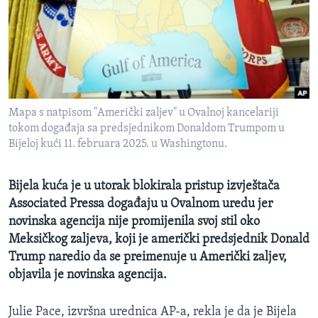
MAGAZIN
O GLASU AMERIKE
Learning English
Mapa s natpisom "Američki zaljev" u Ovalnoj kancelariji
PRATITE NAS
tokom događaja sa predsjednikom Donaldom Trumpom u
Bijeloj kući 11. februara 2025. u Washingtonu.
Jezici
Bijela kuća je u utorak blokirala pristup izvještača
Associated Pressa događaju u Ovalnom uredu jer
novinska agencija nije promijenila svoj stil oko
Meksičkog zaljeva, koji je američki predsjednik Donald
Trump naredio da se preimenuje u Američki zaljev,
objavila je novinska agencija.
Julie Pace, izvršna urednica AP-a, rekla je da je Bijela