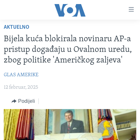
Linkovi
Pređi
na
AKTUELNO
glavni
TV PROGRAM
sadržaj
Bijela kuća blokirala novinaru AP-a
VIDEO
Pređi
pristup događaju u Ovalnom uredu,
na
FOTOGRAFIJE DANA
zbog politike 'Američkog zaljeva'
glavnu
VIJESTI
navigaciju
GLAS AMERIKE
Idi
NAUKA I TEHNOLOGIJA
SJEDINJENE AMERIČKE DRŽAVE
na
12 februar, 2025
SPECIJALNI PROJEKTI
BOSNA I HERCEGOVINA
pretragu
KORUPCIJA
Podijeli
SVIJET
SLOBODA MEDIJA
ŽENSKA STRANA
IZBJEGLIČKA STRANA