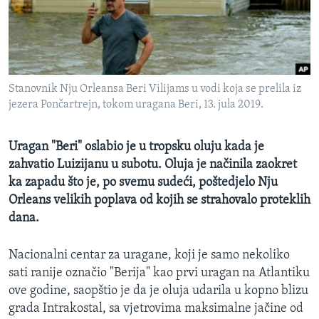
MAGAZIN
O GLASU AMERIKE
Learning English
Stanovnik Nju Orleansa Beri Vilijams u vodi koja se prelila iz
jezera Pončartrejn, tokom uragana Beri, 13. jula 2019.
PRATITE NAS
Uragan "Beri" oslabio je u tropsku oluju kada je
zahvatio Luizijanu u subotu. Oluja je načinila zaokret
Jezici
ka zapadu što je, po svemu sudeći, poštedjelo Nju
Orleans velikih poplava od kojih se strahovalo proteklih
dana.
Nacionalni centar za uragane, koji je samo nekoliko
sati ranije označio "Berija" kao prvi uragan na Atlantiku
ove godine, saopštio je da je oluja udarila u kopno blizu
grada Intrakostal, sa vjetrovima maksimalne jačine od