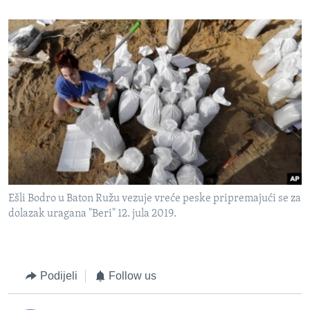
Ešli Bodro u Baton Ružu vezuje vreće peske pripremajući se za
dolazak uragana "Beri" 12. jula 2019.
Podijeli
Follow us