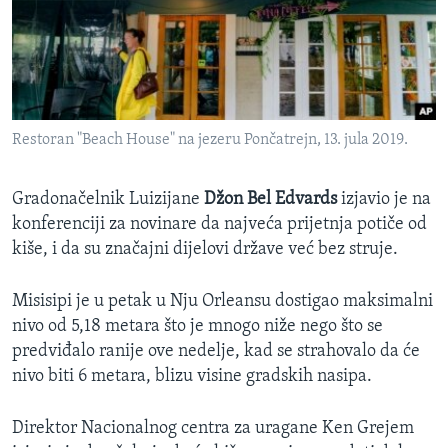
Restoran "Beach House" na jezeru Pončatrejn, 13. jula 2019.
Gradonačelnik Luizijane
Džon Bel Edvards
izjavio je na
konferenciji za novinare da najveća prijetnja potiče od
kiše, i da su značajni dijelovi države već bez struje.
Misisipi je u petak u Nju Orleansu dostigao maksimalni
nivo od 5,18 metara što je mnogo niže nego što se
predviđalo ranije ove nedelje, kad se strahovalo da će
nivo biti 6 metara, blizu visine gradskih nasipa.
Direktor Nacionalnog centra za uragane Ken Grejem