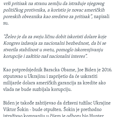
vrši pritisak na stranu zemlju da istražuje njegovog
političkog protivnika, a koristio je novac američkih
poreskih obveznika kao sredstvo za pritisak”,
napisali
su.
"Želeo je da za svoju ličnu dobit iskoristi dolare koje
Kongres izdavaja za nacionalni bezbednost, da bi se
stvorila stabilnost u svetu, pomoglo iskorenjivanju
korupcije i zaštitio naš nacionalni interes”.
Kao potpredsjednik Baracka Obame, Joe Biden je 2016.
otputovao u Ukrajinu i zaprijetio da će uskratiti
milijarde dolara američkih garancija za kredite ako
vlada ne bude suzbijala korupciju.
Biden je takođe zahtijevao da državni tužilac Ukrajine
Viktor Šokin - bude otpušten. Šokin je prethodno
istraživao kompaniju u čijem je odboru bio Hunter