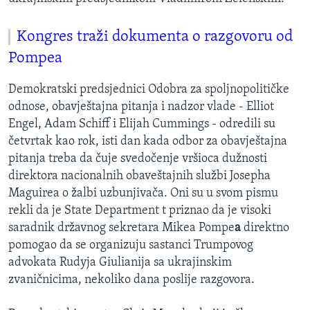
Kongres traži dokumenta o razgovoru od
Pompea
Demokratski predsjednici Odobra za spoljnopolitičke
odnose, obavještajna pitanja i nadzor vlade - Elliot
Engel, Adam Schiff i Elijah Cummings​ - odredili su
četvrtak kao rok, isti dan kada odbor za obavještajna
pitanja treba da čuje svedočenje vršioca dužnosti
direktora nacionalnih obaveštajnih službi Josepha
Maguirea ​o žalbi uzbunjivača. Oni su u svom pismu
rekli da je State Department t priznao da je visoki
saradnik državnog sekretara Mikea Pompe
a
direktno
pomogao da se organizuju sastanci Trumpovog
advokata Rudyja Giulianija sa ukrajinskim
zvaničnicima, nekoliko dana poslije razgovora.