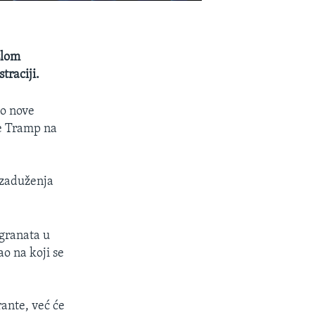
šlom
traciji.
io nove
je Tramp na
 zaduženja
igranata u
o na koji se
rante, već će