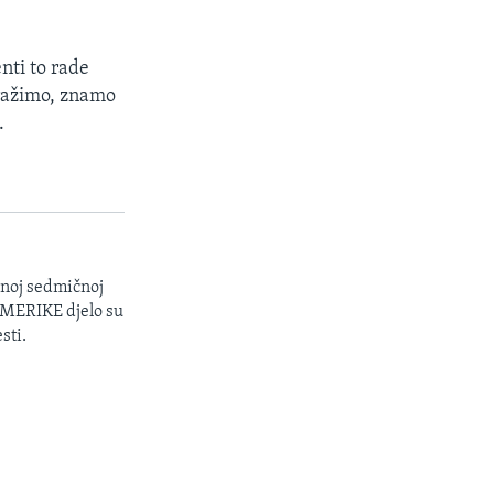
enti to rade
ražimo, znamo
.
enoj sedmičnoj
 AMERIKE djelo su
sti.