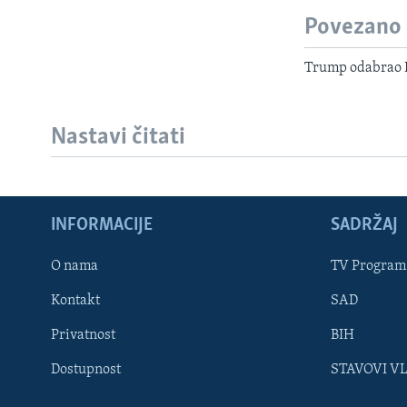
Povezano
Trump odabrao E
Nastavi čitati
INFORMACIJE
SADRŽAJ
Learning English
O nama
TV Program
Kontakt
SAD
PRATITE NAS
Privatnost
BIH
Dostupnost
STAVOVI V
Jezici