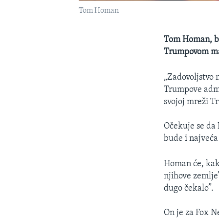
Tom Homan
Tom Homan, biv
Trumpovom mand
„Zadovoljstvo 
Trumpove admin
svojoj mreži Tr
Očekuje se da 
bude i najveća 
Homan će, kako
njihove zemlje
dugo čekalo”.
On je za Fox Ne