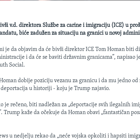
ši v.d. direktora Službe za carine i imigraciju (ICE) u pro
atu, biće zadužen za situaciju na granici u novoj adminis
mi je da objavim da će bivši direktor ICE Tom Homan biti d
istracije i da će se baviti državnim granicama”, napisao 
uth Social.
Homan dobije poziciju vezanu za granicu i da mu jedno od
deportacija u historiji - koju je Trump najavio.
 je rečeno, biti nadležan za „deportacije svih ilegalnih im
”. Trump kaže da očekuje da Homan obavi „fantastičan posa
ws u nedjelju rekao da „neće vojska opkoliti i hapsiti imig