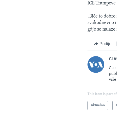
ICE Trampove 
„Biće to dobro 
svakodnevno i
gdje se nalaze
Podijeli
GLA
Glas
publ
više
This item is part of
Aktuelno