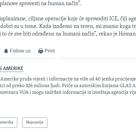
planove sprovesti na human način”.
isplanirane, ciljane operacije koje će sprovoditi ICE, čiji ag
 dobri su u tome. Kada izađemo na teren, mi znamo koga t
 i to će sve biti odrađeno na humani način”, rekao je Homan
Follow us
Print
S AMERIKE
 Amerike pruža vijesti i informacije na više od 40 jezika procijenj
ici od preko 326 miliona ljudi. Priče sa autorskim linijama GLAS
 novinara VOA i mogu sadržati informacije iz izveštaja agencija vije
Amerika
Najnovije