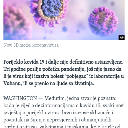
MAGAZIN
O GLASU AMERIKE
Learning English
Novi 3D model koronavirusa
PRATITE NAS
Porijeklo kovida 19 i dalje nije definitivno ustanovljeno.
Tri godine poslije početka pandemije, još nije jasno da
Jezici
li je virus koji izaziva bolest "pobjegao" iz laboratorije u
Vuhanu, ili se prenio na ljude sa životinja.
WASHINGTON —
Međutim, jedna stvar je poznata:
kada je riječ o dezinformacijama o kovidu 19, svaki novi
izvještaj o porijeklu virusa brzo izazove skliznuće i
povratak na širenje neprovjerenih i obmanjujućih
tvrdnji o virusu, vakcinama i maskama, koje kruže od