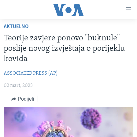
Linkovi
Pređi
na
AKTUELNO
glavni
TV PROGRAM
sadržaj
Teorije zavjere ponovo "buknule"
VIDEO
Pređi
poslije novog izvještaja o porijeklu
na
FOTOGRAFIJE DANA
kovida
glavnu
VIJESTI
navigaciju
ASSOCIATED PRESS (AP)
Idi
NAUKA I TEHNOLOGIJA
SJEDINJENE AMERIČKE DRŽAVE
na
02 mart, 2023
SPECIJALNI PROJEKTI
BOSNA I HERCEGOVINA
pretragu
KORUPCIJA
Podijeli
SVIJET
SLOBODA MEDIJA
ŽENSKA STRANA
IZBJEGLIČKA STRANA