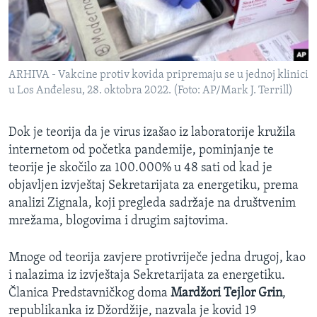
ARHIVA - Vakcine protiv kovida pripremaju se u jednoj klinici
u Los Anđelesu, 28. oktobra 2022. (Foto: AP/Mark J. Terrill)
Dok je teorija da je virus izašao iz laboratorije kružila
internetom od početka pandemije, pominjanje te
teorije je skočilo za 100.000% u 48 sati od kad je
objavljen izvještaj Sekretarijata za energetiku, prema
analizi Zignala, koji pregleda sadržaje na društvenim
mrežama, blogovima i drugim sajtovima.
Mnoge od teorija zavjere protivriječe jedna drugoj, kao
i nalazima iz izvještaja Sekretarijata za energetiku.
Članica Predstavničkog doma
Mardžori Tejlor Grin
,
republikanka iz Džordžije, nazvala je kovid 19