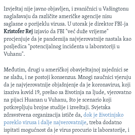
Izvještaj nije javno objavljen, i zvaničnici u Vašingtonu
naglašavaju da različite američke agencije nisu
saglasne o porijeklu virusa. U utorak je direktor FBI-ja
Kristofer Rej
izjavio da FBI "već duže vrijeme"
procjenjuje da je pandemija najvjerovatnije nastala kao
posljedica "potencijalnog incidenta u laboratoriji u
Vuhanu".
Međutim, drugi u američkoj obavještajnoj zajednici se
ne slažu, i ne postoji konsenzus. Mnogi naučnici vjeruju
da je najvjerovatnije objašnjenje da je koronavirus, koji
izaziva kovid 19, prešao sa životinja na ljude, vjerovatno
na pijaci Huanan u Vuhanu, što je scenario koji
potkrepljuju brojne studije i izveštaji. Svjetska
zdravstvena organizacija ističe da,
dok je životinjsko
poreklo virusa i dalje najverovatnije
, treba dodatno
ispitati mogućnost da je virus procurio iz laboratorije, i