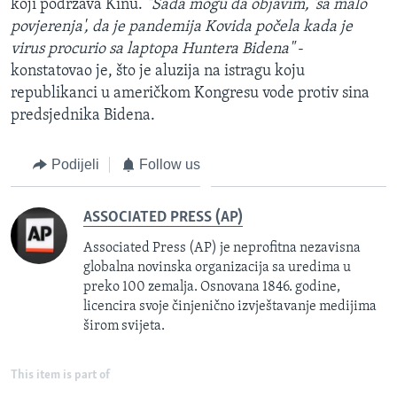
koji podržava Kinu.
"Sada mogu da objavim, 'sa malo
povjerenja', da je pandemija Kovida počela kada je
virus procurio sa laptopa Huntera Bidena"
-
konstatovao je, što je aluzija na istragu koju
republikanci u američkom Kongresu vode protiv sina
predsjednika Bidena.
Podijeli
Follow us
ASSOCIATED PRESS (AP)
Associated Press (AP) je neprofitna nezavisna
globalna novinska organizacija sa uredima u
preko 100 zemalja. Osnovana 1846. godine,
licencira svoje činjenično izvještavanje medijima
širom svijeta.
This item is part of