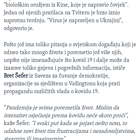
"biološkim oružjem iz Kine, koje je napravio čovjek".
Jedan od njenih pratilaca na Tviteru je brzo iznio
suprotnu tvrdnju. "Virus je napravljen u Ukrajini",
odgovorio je.
Pošto još ima toliko pitanja o svjetskom događaju koji je
odneo tako mnogo života i poremetio još više njih,
uopšte nije iznenađujuće što kovid 19 i dalje može da
izazove toliko gnjeva i pogrešnih informacija, ističe
Bret Šefer
iz Saveza za čuvanje demokratije,
organizacije sa sjedištem u Vašingtonu koja prati
propagandu različitih vlada o kovidu 19.
“
Pandemija je svima poremetila život. Mislim da
intenzitet osjećanja prema kovidu neće skoro proći"
,
kaže Šefer.
"I svaki put kada se pojavi nešto novo, to
udahne novi život tim frustracijama i nezadovoljstvima,
stvarnim ili imaginarnim".