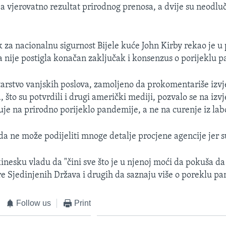
a vjerovatno rezultat prirodnog prenosa, a dvije su neodluč
 za nacionalnu sigurnost Bijele kuće John Kirby rekao je u
 nije postigla konačan zaključak i konsenzus o porijeklu 
arstvo vanjskih poslova, zamoljeno da prokomentariše izvj
, što su potvrdili i drugi američki mediji, pozvalo se na iz
uje na prirodno porijeklo pandemije, a ne na curenje iz labo
a ne može podijeliti mnoge detalje procjene agencije jer su
inesku vladu da "čini sve što je u njenoj moći da pokuša da 
e Sjedinjenih Država i drugih da saznaju više o poreklu p
Follow us
Print