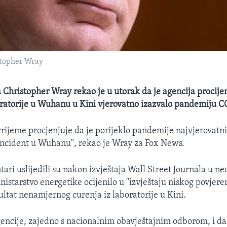
stopher Wray
a Christopher Wray rekao je u utorak da je agencija procijen
oratorije u Wuhanu u Kini vjerovatno izazvalo pandemiju C
vrijeme procjenjuje da je porijeklo pandemije najvjerovatni
 incident u Wuhanu", rekao je Wray za Fox News.
ari uslijedili su nakon izvještaja Wall Street Journala u ne
istarstvo energetike ocijenilo u "izvještaju niskog povjeren
ltat nenamjernog curenja iz laboratorije u Kini.
gencije, zajedno s nacionalnim obavještajnim odborom, i da