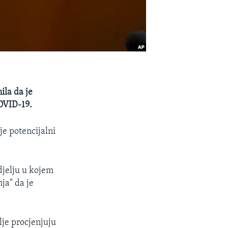
ila da je
OVID-19.
je potencijalni
djelju u kojem
ja" da je
lje procjenjuju