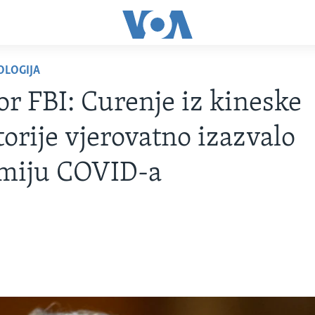
OLOGIJA
or FBI: Curenje iz kineske
torije vjerovatno izazvalo
miju COVID-a