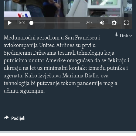
MAGAZIN
O GLASU AMERIKE
0:00
2:14
Learning English
Link
Međunarodni aerodrom u San Franciscu i
aviokompanija United Airlines su prvi u
PRATITE NAS
Sjedinjenim Državama testirali tehnologiju koja
putnicima unutar Amerike omogućava da se čekiraju i
ukrcaju na let uz minimalni kontakt između putnika i
agenata. Kako izvještava Mariama Diallo, ova
Jezici
tehnologija bi putovanje tokom pandemije mogla
učiniti sigurnijim.
Podijeli