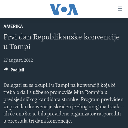
Linkovi
Pređi
na
AMERIKA
glavni
TV PROGRAM
sadržaj
Prvi dan Republikanske konvencije
VIDEO
Pređi
u Tampi
na
FOTOGRAFIJE DANA
glavnu
27 august, 2012
VIJESTI
navigaciju
Idi
Podijeli
NAUKA I TEHNOLOGIJA
SJEDINJENE AMERIČKE DRŽAVE
na
SPECIJALNI PROJEKTI
BOSNA I HERCEGOVINA
pretragu
Delegati su se okupili u Tampi na konvenciji koja bi
KORUPCIJA
trebalo da i službeno promoviše Mita Romnija u
SVIJET
predsjedničkog kandidata stranke. Program predviđen
SLOBODA MEDIJA
za prvi dan konvencije skraćen je zbog uragana Isaak --
ŽENSKA STRANA
ali će ono što je bilo previđeno organizator rasporediti
u preostala tri dana konvencije.
IZBJEGLIČKA STRANA