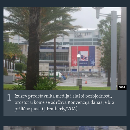
MAGAZIN
O GLASU AMERIKE
Learning English
PRATITE NAS
Jezici
1
Izuzev predstavnika medija i službi bezbjednosti,
prostor u kome se održava Konvencija danas je bio
prilično pust. (J. Featherly/VOA)