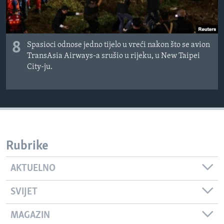
8
Spasioci odnose jedno tijelo u vreći nakon što se avion
TransAsia Airways-a srušio u rijeku, u New Taipei
City-ju.
Rubrike
AKTUELNO
SVIJET
MAGAZIN