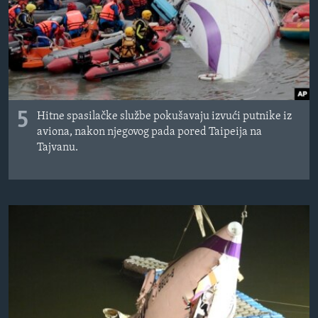
MAGAZIN
O GLASU AMERIKE
Learning English
5
PRATITE NAS
Hitne spasilačke službe pokušavaju izvući putnike iz
aviona, nakon njegovog pada pored Taipeija na
Tajvanu.
Jezici