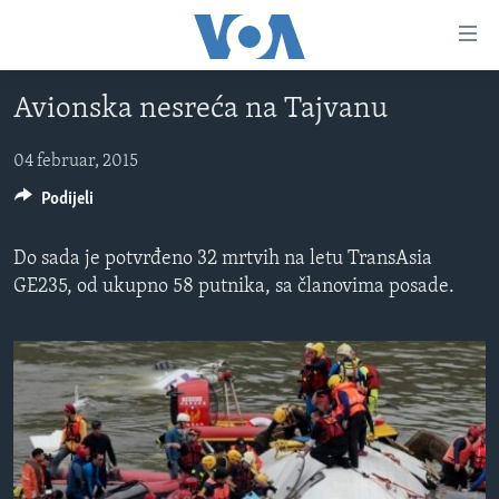
Linkovi
Pređi
na
Avionska nesreća na Tajvanu
glavni
TV PROGRAM
sadržaj
VIDEO
Pređi
04 februar, 2015
na
FOTOGRAFIJE DANA
Podijeli
glavnu
VIJESTI
navigaciju
Do sada je potvrđeno 32 mrtvih na letu TransAsia
Idi
NAUKA I TEHNOLOGIJA
SJEDINJENE AMERIČKE DRŽAVE
GE235, od ukupno 58 putnika, sa članovima posade.
na
SPECIJALNI PROJEKTI
BOSNA I HERCEGOVINA
pretragu
KORUPCIJA
SVIJET
SLOBODA MEDIJA
ŽENSKA STRANA
IZBJEGLIČKA STRANA