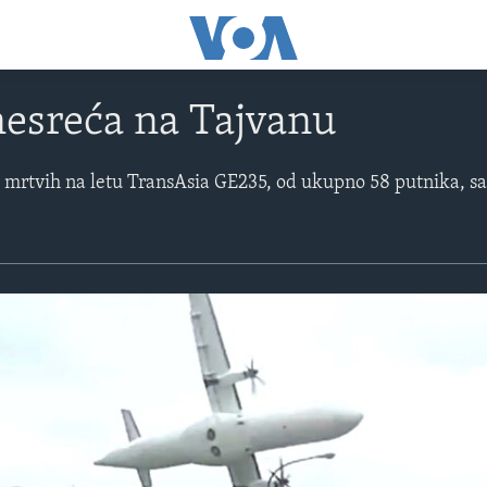
esreća na Tajvanu
 mrtvih na letu TransAsia GE235, od ukupno 58 putnika, s