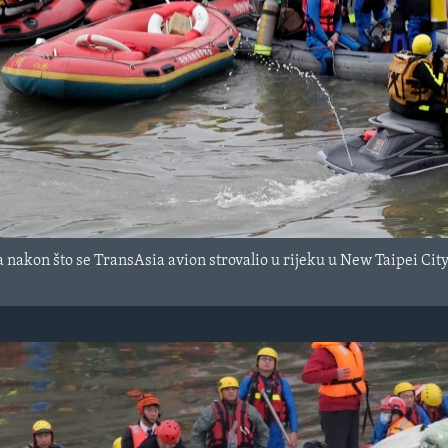
 nakon što se TransAsia avion strovalio u rijeku u New Taipei City