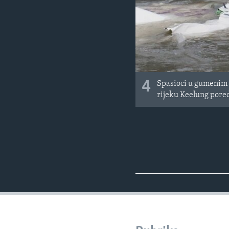
4
Spasioci u gumenim č
rijeku Keelung pored