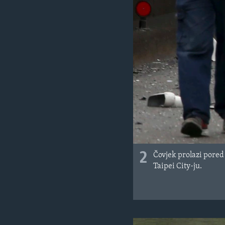
2
Čovjek prolazi pored
Taipei City-ju.