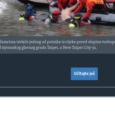
amcima izvlače jednog od putnika iz rijeke pored olupine turbopr
 tajvanskog glavnog grada Taipei, u New Taipei City-ju.
Učitajte još