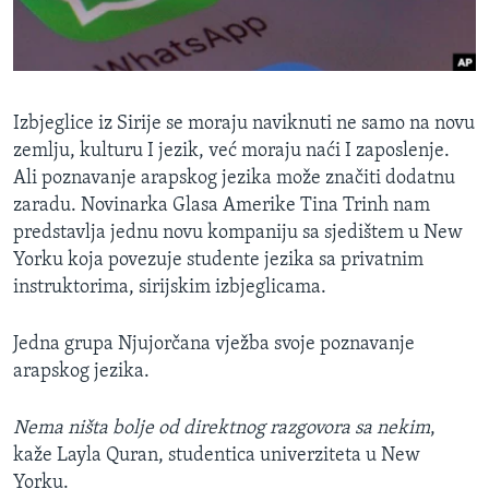
MAGAZIN
O GLASU AMERIKE
Learning English
Izbjeglice iz Sirije se moraju naviknuti ne samo na novu
zemlju, kulturu I jezik, već moraju naći I zaposlenje.
PRATITE NAS
Ali poznavanje arapskog jezika može značiti dodatnu
zaradu. Novinarka Glasa Amerike Tina Trinh nam
predstavlja jednu novu kompaniju sa sjedištem u New
Yorku koja povezuje studente jezika sa privatnim
Jezici
instruktorima, sirijskim izbjeglicama.
Jedna grupa Njujorčana vježba svoje poznavanje
arapskog jezika.
Nema ništa bolje od direktnog razgovora sa nekim
,
kaže Layla Quran, studentica univerziteta u New
Yorku.