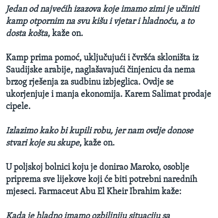
Jedan od najvećih izazova koje imamo zimi je učiniti
kamp otpornim na svu kišu i vjetar i hladnoću, a to
dosta košta
, kaže on.
Kamp prima pomoć, uključujući i čvršća skloništa iz
Saudijske arabije, naglašavajući činjenicu da nema
brzog rješenja za sudbinu izbjeglica. Ovdje se
ukorjenjuje i manja ekonomija. Karem Salimat prodaje
cipele.
Izlazimo kako bi kupili robu, jer nam ovdje donose
stvari koje su skupe
, kaže on.
U poljskoj bolnici koju je donirao Maroko, osoblje
priprema sve lijekove koji će biti potrebni narednih
mjeseci. Farmaceut Abu El Kheir Ibrahim kaže:
Kada je hladno imamo ozbiljniju situaciju sa