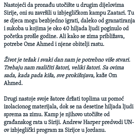
Nastojeći da pronađu utočište u drugim dijelovima
Sirije, oni su završili u izbjegličkom kampu Zaatari. Tu
se djeca mogu bezbjedno igrati, daleko od granatiranja
i sukoba u kojima je oko 40 hiljada ljudi poginulo od
početka prošle godine. Ali kako se zima približava,
potrebe Ome Ahmed i njene obitelji rastu.
Život je težak i svaki dan nam je potrebno više stvari.
Trebaju nam različiti šatori, veliki šatori. Sa ovima
sada, kada pada kiša, sve prokišnjava
, kaže Om
Ahmed.
Drugi nastoje svoje šatore držati toplima uz pomoć
izolacionog materijala, dok se na desetine hiljada ljudi
sprema za zimu. Kamp je njihovo utočište od
građanskog rata u Siriji. Andrew Harper predvodi UN-
ov izbjeglički program za Sirijce u Jordanu.