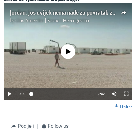
Jordan: Jos uvijek nema nade za povratak za sirijske izbjeglice
by
Glas Amerike | Bosna i Hercegovina
No media source currently available
0:00
3:02
Link
Podijeli
Follow us