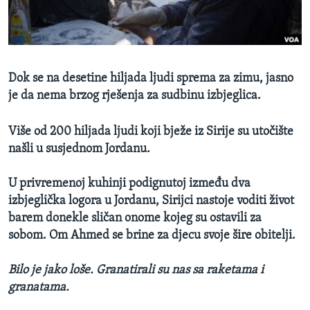
MAGAZIN
O GLASU AMERIKE
Learning English
Dok se na desetine hiljada ljudi sprema za zimu, jasno
je da nema brzog rješenja za sudbinu izbjeglica.
PRATITE NAS
Više od 200 hiljada ljudi koji bježe iz Sirije su utočište
našli u susjednom Jordanu.
Jezici
U privremenoj kuhinji podignutoj između dva
izbjeglička logora u Jordanu, Sirijci nastoje voditi život
barem donekle sličan onome kojeg su ostavili za
sobom. Om Ahmed se brine za djecu svoje šire obitelji.
Bilo je jako loše. Granatirali su nas sa raketama i
granatama.