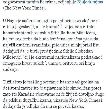
odgovornost ratnim liderima, ocijenjuje
Njujork tajms
(The New York Times).
U Hagu je suđeno mnogim pojedincima za zločine u
ratu u Jugoslaviji, ali je Karadžić, zajedno s ratnim
komandantom bosanskih Srba Ratkom Mladićem,
kojem tek treba da bude izrečena konačna presuda,
najviši osuđeni zvaničnik, piše uticajni njujorški list,
dodajući da je bivši predsjednik Srbije Slobodan
Milošević, "čiji je ekstremni nacionalizam podstakao i
omogućio krvav sukob", umro u pritvoru pri kraju
suđenja.
Tužilaštvo je tražilo povećanje kazne s 40 godina na
doživotni zatvor što je uglavnom bio simboličan potez
zato što Karadžić vjerovatno neće živjeti dovoljno dugo
da odsluži dugačku kaznu, ukazuje New York Times i
dodaje da je odluka da mu se poveća kazna,