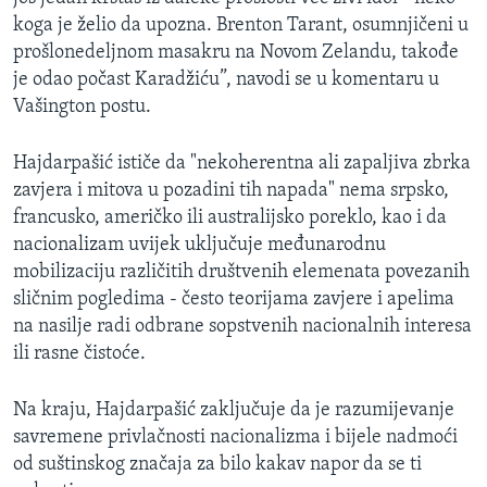
koga je želio da upozna. Brenton Tarant, osumnjičeni u
prošlonedeljnom masakru na Novom Zelandu, takođe
je odao počast Karadžiću”, navodi se u komentaru u
Vašington postu.
Hajdarpašić ističe da "nekoherentna ali zapaljiva zbrka
zavjera i mitova u pozadini tih napada" nema srpsko,
francusko, američko ili australijsko poreklo, kao i da
nacionalizam uvijek uključuje međunarodnu
mobilizaciju različitih društvenih elemenata povezanih
sličnim pogledima - često teorijama zavjere i apelima
na nasilje radi odbrane sopstvenih nacionalnih interesa
ili rasne čistoće.
Na kraju, Hajdarpašić zaključuje da je razumijevanje
savremene privlačnosti nacionalizma i bijele nadmoći
od suštinskog značaja za bilo kakav napor da se ti