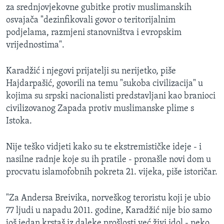
za srednjovjekovne gubitke protiv muslimanskih
osvajača "dezinfikovali govor o teritorijalnim
podjelama, razmjeni stanovništva i evropskim
vrijednostima".
Karadžić i njegovi prijatelji su nerijetko, piše
Hajdarpašić, govorili na temu "sukoba civilizacija" u
kojima su srpski nacionalisti predstavljani kao branioci
civilizovanog Zapada protiv muslimanske plime s
Istoka.
Nije teško vidjeti kako su te ekstremističke ideje - i
nasilne radnje koje su ih pratile - pronašle novi dom u
procvatu islamofobnih pokreta 21. vijeka, piše istoričar.
"Za Andersa Breivika, norveškog teroristu koji je ubio
77 ljudi u napadu 2011. godine, Karadžić nije bio samo
još jedan krstaš iz daleke prošlosti već živi idol - neko