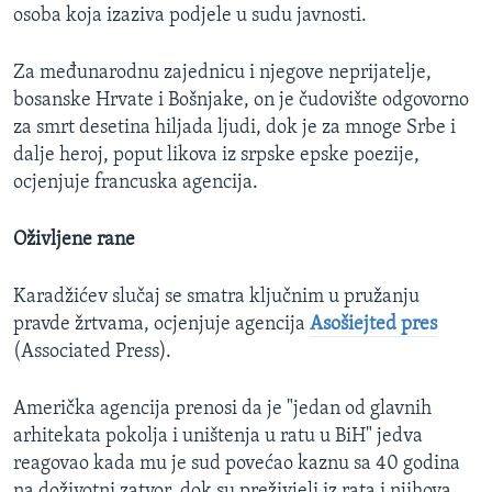
osoba koja izaziva podjele u sudu javnosti.
Za međunarodnu zajednicu i njegove neprijatelje,
bosanske Hrvate i Bošnjake, on je čudovište odgovorno
za smrt desetina hiljada ljudi, dok je za mnoge Srbe i
dalje heroj, poput likova iz srpske epske poezije,
ocjenjuje francuska agencija.
Oživljene rane
Karadžićev slučaj se smatra ključnim u pružanju
pravde žrtvama, ocjenjuje agencija
Asošiejted pres
(Associated Press).
Američka agencija prenosi da je "jedan od glavnih
arhitekata pokolja i uništenja u ratu u BiH" jedva
reagovao kada mu je sud povećao kaznu sa 40 godina
na doživotni zatvor, dok su preživjeli iz rata i njihova