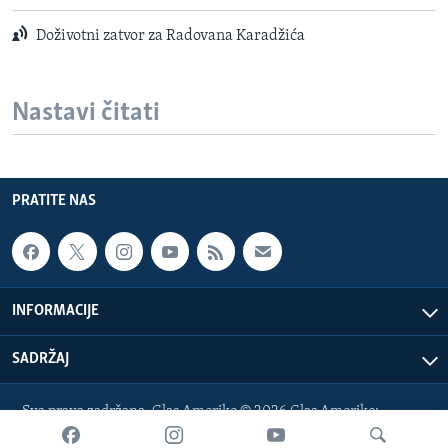
Doživotni zatvor za Radovana Karadžića
Nastavi čitati
PRATITE NAS
INFORMACIJE
SADRŽAJ
Sva prava zadržana. Glas Amerike © 2026 Glas Amerike:
bosnian-service@voanews.com