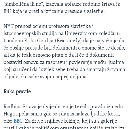
"simbolična ili ne", izazvala aplauze rodbine žrtava iz
BiH koja je pratila izricanje presude s galerije.
NYT prenosi ocjenu profesora slavistike i
istočnoevropskih studija na Univerzitskom koledžu u
Londonu Erika Gordija (Eric Gordy) da je najvažnije da
će poslije presude biti dokumenti o onome što se desilo,
ali da je ipak osnovno pitanje da li će ti dokumenti
postaviti osnovu za raspravu i povjerenje među ljudima
koji su učeni da "uvijek sebe treba da smatraju žrtvama
a ljude oko sebe svojim neprijateljima".
Ruka pravde
Rodbina žrtava je dvije decenije tražila pravdu između
Haga i polja smrti gde se i danas nalaze ljudske kosti,
piše
BBC
. Za žrtve i njihove bližnje, koji su s galerije
pratili kako je političkom organizatoru koji je stajao iza