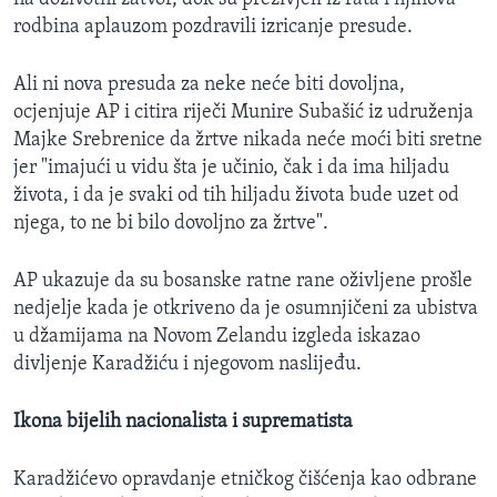
rodbina aplauzom pozdravili izricanje presude.
Ali ni nova presuda za neke neće biti dovoljna,
ocjenjuje AP i citira riječi Munire Subašić iz udruženja
Majke Srebrenice da žrtve nikada neće moći biti sretne
jer "imajući u vidu šta je učinio, čak i da ima hiljadu
života, i da je svaki od tih hiljadu života bude uzet od
njega, to ne bi bilo dovoljno za žrtve".
AP ukazuje da su bosanske ratne rane oživljene prošle
nedjelje kada je otkriveno da je osumnjičeni za ubistva
u džamijama na Novom Zelandu izgleda iskazao
divljenje Karadžiću i njegovom naslijeđu.
Ikona bijelih nacionalista i suprematista
Karadžićevo opravdanje etničkog čišćenja kao odbrane