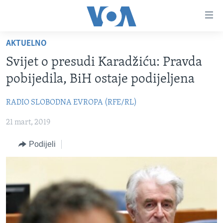
Linkovi
Pređi
na
AKTUELNO
glavni
TV PROGRAM
sadržaj
Svijet o presudi Karadžiću: Pravda
VIDEO
Pređi
pobijedila, BiH ostaje podijeljena
na
FOTOGRAFIJE DANA
glavnu
RADIO SLOBODNA EVROPA (RFE/RL)
VIJESTI
navigaciju
Idi
21 mart, 2019
NAUKA I TEHNOLOGIJA
SJEDINJENE AMERIČKE DRŽAVE
na
SPECIJALNI PROJEKTI
BOSNA I HERCEGOVINA
Podijeli
pretragu
KORUPCIJA
SVIJET
SLOBODA MEDIJA
ŽENSKA STRANA
IZBJEGLIČKA STRANA