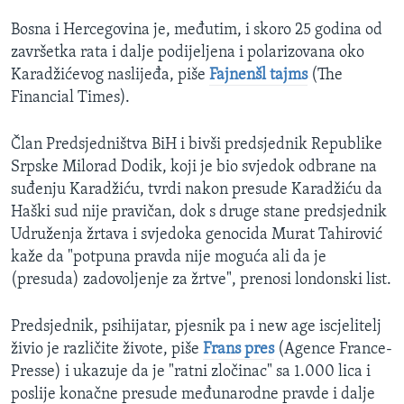
Bosna i Hercegovina je, međutim, i skoro 25 godina od
završetka rata i dalje podijeljena i polarizovana oko
Karadžićevog naslijeđa, piše
Fajnenšl tajms
(The
Financial Times).
Član Predsjedništva BiH i bivši predsjednik Republike
Srpske Milorad Dodik, koji je bio svjedok odbrane na
suđenju Karadžiću, tvrdi nakon presude Karadžiću da
Haški sud nije pravičan, dok s druge stane predsjednik
Udruženja žrtava i svjedoka genocida Murat Tahirović
kaže da "potpuna pravda nije moguća ali da je
(presuda) zadovoljenje za žrtve", prenosi londonski list.
Predsjednik, psihijatar, pjesnik pa i new age iscjelitelj
živio je različite živote, piše
Frans pres
(Agence France-
Presse) i ukazuje da je "ratni zločinac" sa 1.000 lica i
poslije konačne presude međunarodne pravde i dalje