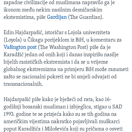
zapadne civilizacije od muslimana napravilo ga je
ikonom među nekim nasilnim desničarskim
ekstemistima, piše
Gardijan
(The Guardian).
Edin Hajdarpašić, istoričar s Lojola univerziteta
(Loyola) u Čikagu porijeklom iz BiH, u komentaru za
Vašington post
(The Washington Post) piše da je
Karadžić jedan od onih koji i danas inspirišu nasilje
bijelih rasističkih ekstremista i da se u vrijeme
globalnog ekstremizma na primjeru BiH može razumeti
zašto se nacionalni pokreti ne bi smjeli odvajati od
transnacionalnih.
Hajdarpašić piše kako je bježeći od rata, kao 16-
godišnji bosanski musliman i izbjeglica, stigao u SAD
1993. godine te se prisjeća kako su se tih godina na
američkim vijestima nakratko pojavljivali muškarci
poput Karadžića i Miloševića koji su pričama o osveti