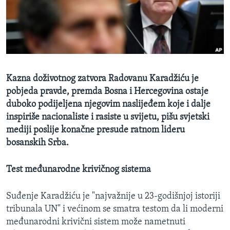
MAGAZIN
O GLASU AMERIKE
Learning English
Kazna doživotnog zatvora Radovanu Karadžiću je
PRATITE NAS
pobjeda pravde, premda Bosna i Hercegovina ostaje
duboko podijeljena njegovim naslijeđem koje i dalje
inspiriše nacionaliste i rasiste u svijetu, pišu svjetski
mediji poslije konačne presude ratnom lideru
Jezici
bosanskih Srba.
Test međunarodne krivičnog sistema
Suđenje Karadžiću je "najvažnije u 23-godišnjoj istoriji
tribunala UN" i većinom se smatra testom da li moderni
međunarodni krivični sistem može nametnuti