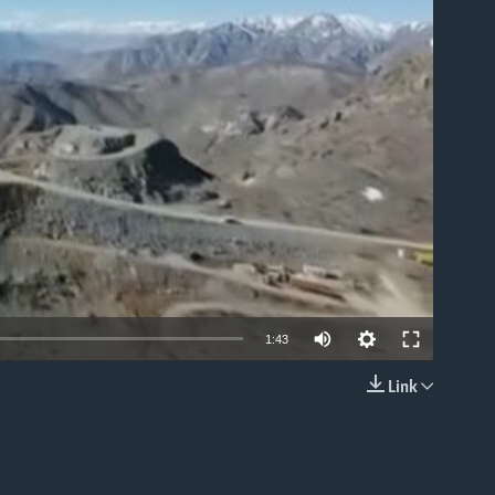
able
1:43
Link
EMBED