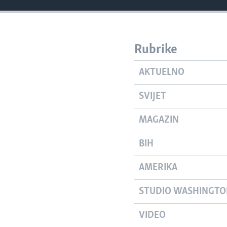
Rubrike
AKTUELNO
SVIJET
MAGAZIN
BIH
AMERIKA
STUDIO WASHINGT
VIDEO