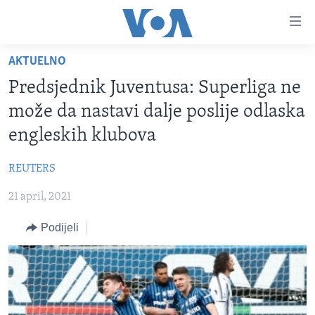
Linkovi
Pređi
na
AKTUELNO
glavni
TV PROGRAM
sadržaj
Predsjednik Juventusa: Superliga ne
VIDEO
Pređi
može da nastavi dalje poslije odlaska
na
FOTOGRAFIJE DANA
engleskih klubova
glavnu
VIJESTI
navigaciju
REUTERS
Idi
NAUKA I TEHNOLOGIJA
SJEDINJENE AMERIČKE DRŽAVE
na
21 april, 2021
SPECIJALNI PROJEKTI
BOSNA I HERCEGOVINA
pretragu
KORUPCIJA
Podijeli
SVIJET
SLOBODA MEDIJA
ŽENSKA STRANA
IZBJEGLIČKA STRANA