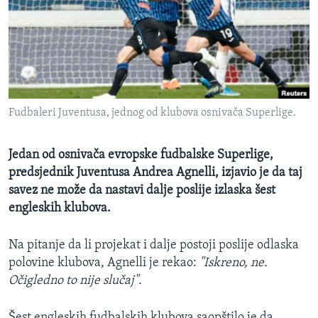
MAGAZIN
O GLASU AMERIKE
Learning English
Fudbaleri Juventusa, jednog od klubova osnivača Superlige.
PRATITE NAS
Jedan od osnivača evropske fudbalske Superlige,
predsjednik Juventusa Andrea Agnelli, izjavio je da taj
Jezici
savez ne može da nastavi dalje poslije izlaska šest
engleskih klubova.
Na pitanje da li projekat i dalje postoji poslije odlaska
polovine klubova, Agnelli je rekao:
"Iskreno, ne.
Očigledno to nije slučaj".
Šest engleskih fudbalskih klubova saopštilo je da