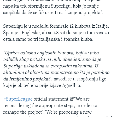
napušta tek oformljenu Superligu, koja je ranije
saopštila da će se fokusirati na "izmjenu projekta".
Superligu je u nedjelju formiralo 12 klubova iz Italije,
Španije i Engleske, ali su 48 sati kasnije u tom savezu
ostala samo po tri italijanska i španska kluba.​
"Uprkos odlasku engleskih klubova, koji su tako
odlučili zbog pritiska na njih, ubijeđeni smo da je
Superliga usklađena sa evropskim zakonima. U
aktuelnim okolnostima razmotrićemo šta je potrebno
da izmijenimo projekat
", navodi se u saopštenju lige
koje je objavljeno prije izjave Agnellija.
#SuperLeague
official statement 🚨"We are
reconsidering the appropriate steps, in order to
reshape the project”.“We're proposing a new