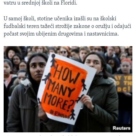
vatru u srednjoj školi na Floridi.
U samoj školi, stotine učenika izašli su na školski
fudbalski teren tažeći strožije zakone o oružju i odajući
počast svojim ubijenim drugovima i nastavnicima.