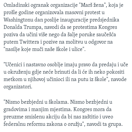
v
t
Omladinski ogranak organizacije "Marš žena", koja je
i
s
prošle godine organizovala masovni protest u
o
l
Washingtonu dan poslije inauguracije predsjednika
u
i
Donalda Trumpa, navodi da se protestima Kongres
s
d
poziva da učini više nego da šalje poruke saučešća
s
e
putem Twittera i pozive na molitvu u odgovor na
l
"nasilje koje muči naše škole i ulice".
i
d
"Učenici i nastavno osoblje imaju pravo da predaju i uče
e
u okruženju gdje neće brinuti da li će ih neko pokositi
metkom u njihovoj učinioci ili na putu iz škole", navode
organizatori.
"Nismo bezbjedni u školama. Nismo bezbjedni u
gradovima i manjim mjestima. Kongres mora da
preuzme smislenu akciju da bi nas zaštitio i uveo
federalnu reformu zakona o oružju", navodi ta grupa.