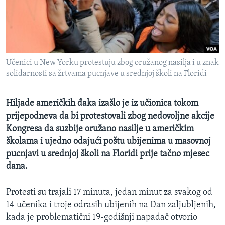
MAGAZIN
O GLASU AMERIKE
Learning English
Učenici u New Yorku protestuju zbog oružanog nasilja i u znak
solidarnosti sa žrtvama pucnjave u srednjoj školi na Floridi
PRATITE NAS
Hiljade američkih đaka izašlo je iz učionica tokom
prijepodneva da bi protestovali zbog nedovoljne akcije
Jezici
Kongresa da suzbije oružano nasilje u američkim
školama i ujedno odajući poštu ubijenima u masovnoj
pucnjavi u srednjoj školi na Floridi prije tačno mjesec
dana.
Protesti su trajali 17 minuta, jedan minut za svakog od
14 učenika i troje odrasih ubijenih na Dan zaljubljenih,
kada je problematični 19-godišnji napadač otvorio