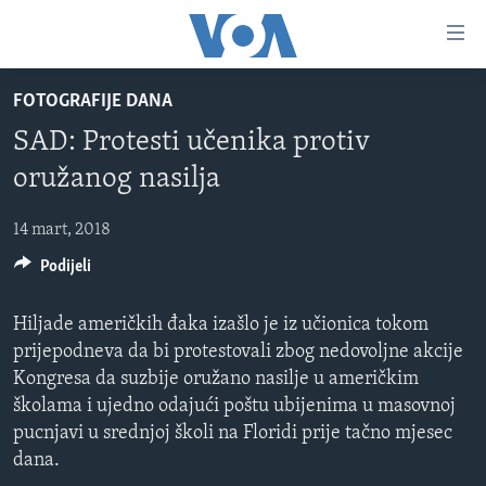
Linkovi
Pređi
na
FOTOGRAFIJE DANA
glavni
TV PROGRAM
sadržaj
SAD: Protesti učenika protiv
VIDEO
Pređi
oružanog nasilja
na
FOTOGRAFIJE DANA
glavnu
14 mart, 2018
VIJESTI
navigaciju
Idi
Podijeli
NAUKA I TEHNOLOGIJA
SJEDINJENE AMERIČKE DRŽAVE
na
SPECIJALNI PROJEKTI
BOSNA I HERCEGOVINA
pretragu
Hiljade američkih đaka izašlo je iz učionica tokom
KORUPCIJA
prijepodneva da bi protestovali zbog nedovoljne akcije
SVIJET
Kongresa da suzbije oružano nasilje u američkim
SLOBODA MEDIJA
školama i ujedno odajući poštu ubijenima u masovnoj
ŽENSKA STRANA
pucnjavi u srednjoj školi na Floridi prije tačno mjesec
dana.
IZBJEGLIČKA STRANA