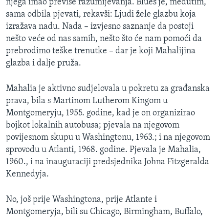
njega imao previše razumijevanja. Blues je, međutim,
sama odbila pjevati, rekavši: Ljudi žele glazbu koja
izražava nadu. Nada – izvjesno saznanje da postoji
nešto veće od nas samih, nešto što će nam pomoći da
prebrodimo teške trenutke – dar je koji Mahalijina
glazba i dalje pruža.
Mahalia je aktivno sudjelovala u pokretu za građanska
prava, bila s Martinom Lutherom Kingom u
Montgomeryju, 1955. godine, kad je on organizirao
bojkot lokalnih autobusa; pjevala na njegovom
povijesnom skupu u Washingtonu, 1963.; i na njegovom
sprovodu u Atlanti, 1968. godine. Pjevala je Mahalia,
1960., i na inauguraciji predsjednika Johna Fitzgeralda
Kennedyja.
No, još prije Washingtona, prije Atlante i
Montgomeryja, bili su Chicago, Birmingham, Buffalo,