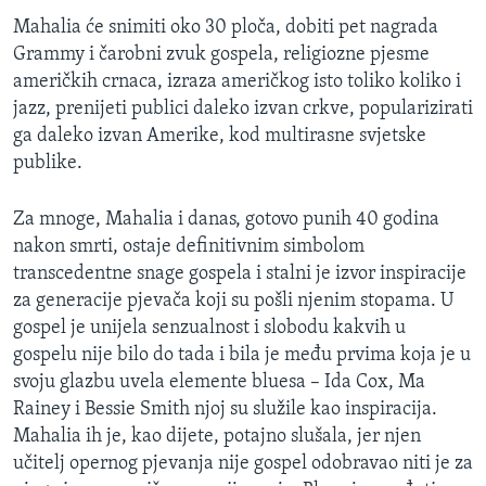
Mahalia će snimiti oko 30 ploča, dobiti pet nagrada
Grammy i čarobni zvuk gospela, religiozne pjesme
američkih crnaca, izraza američkog isto toliko koliko i
jazz, prenijeti publici daleko izvan crkve, popularizirati
ga daleko izvan Amerike, kod multirasne svjetske
publike.
Za mnoge, Mahalia i danas, gotovo punih 40 godina
nakon smrti, ostaje definitivnim simbolom
transcedentne snage gospela i stalni je izvor inspiracije
za generacije pjevača koji su pošli njenim stopama. U
gospel je unijela senzualnost i slobodu kakvih u
gospelu nije bilo do tada i bila je među prvima koja je u
svoju glazbu uvela elemente bluesa – Ida Cox, Ma
Rainey i Bessie Smith njoj su služile kao inspiracija.
Mahalia ih je, kao dijete, potajno slušala, jer njen
učitelj opernog pjevanja nije gospel odobravao niti je za