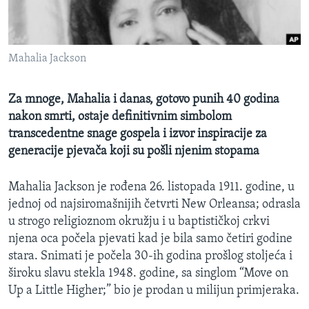
MAGAZIN
O GLASU AMERIKE
Mahalia Jackson
Learning English
Za mnoge, Mahalia i danas, gotovo punih 40 godina
PRATITE NAS
nakon smrti, ostaje definitivnim simbolom
transcedentne snage gospela i izvor inspiracije za
generacije pjevača koji su pošli njenim stopama
Jezici
Mahalia Jackson je rođena 26. listopada 1911. godine, u
jednoj od najsiromašnijih četvrti New Orleansa; odrasla
u strogo religioznom okružju i u baptističkoj crkvi
njena oca počela pjevati kad je bila samo četiri godine
stara. Snimati je počela 30-ih godina prošlog stoljeća i
široku slavu stekla 1948. godine, sa singlom “Move on
Up a Little Higher;” bio je prodan u milijun primjeraka.