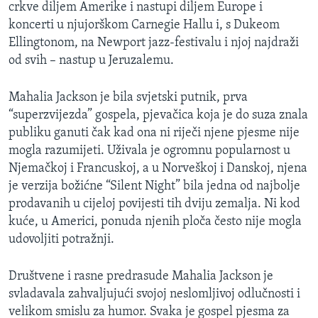
crkve diljem Amerike i nastupi diljem Europe i
koncerti u njujorškom Carnegie Hallu i, s Dukeom
Ellingtonom, na Newport jazz-festivalu i njoj najdraži
od svih – nastup u Jeruzalemu.
Mahalia Jackson je bila svjetski putnik, prva
“superzvijezda” gospela, pjevačica koja je do suza znala
publiku ganuti čak kad ona ni riječi njene pjesme nije
mogla razumijeti. Uživala je ogromnu popularnost u
Njemačkoj i Francuskoj, a u Norveškoj i Danskoj, njena
je verzija božićne “Silent Night” bila jedna od najbolje
prodavanih u cijeloj povijesti tih dviju zemalja. Ni kod
kuće, u Americi, ponuda njenih ploča često nije mogla
udovoljiti potražnji.
Društvene i rasne predrasude Mahalia Jackson je
svladavala zahvaljujući svojoj neslomljivoj odlučnosti i
velikom smislu za humor. Svaka je gospel pjesma za