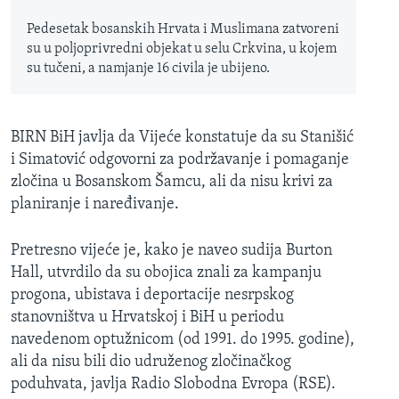
Pedesetak bosanskih Hrvata i Muslimana zatvoreni
su u poljoprivredni objekat u selu Crkvina, u kojem
su tučeni, a namjanje 16 civila je ubijeno.
BIRN BiH javlja da Vijeće konstatuje da su Stanišić
i Simatović odgovorni za podržavanje i pomaganje
zločina u Bosanskom Šamcu, ali da nisu krivi za
planiranje i naređivanje.
Pretresno vijeće je, kako je naveo sudija Burton
Hall, utvrdilo da su obojica znali za kampanju
progona, ubistava i deportacije nesrpskog
stanovništva u Hrvatskoj i BiH u periodu
navedenom optužnicom (od 1991. do 1995. godine),
ali da nisu bili dio udruženog zločinačkog
poduhvata, javlja Radio Slobodna Evropa (RSE).