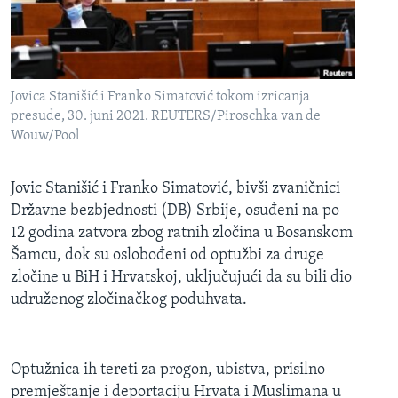
MAGAZIN
O GLASU AMERIKE
Learning English
Jovica Stanišić i Franko Simatović tokom izricanja
presude, 30. juni 2021. REUTERS/Piroschka van de
Wouw/Pool
PRATITE NAS
Jovic Stanišić i Franko Simatović, bivši zvaničnici
Državne bezbjednosti (DB) Srbije, osuđeni na po
Jezici
12 godina zatvora zbog ratnih zločina u Bosanskom
Šamcu, dok su oslobođeni od optužbi za druge
zločine u BiH i Hrvatskoj, uključujući da su bili dio
udruženog zločinačkog poduhvata.
Optužnica ih tereti za progon, ubistva, prisilno
premještanje i deportaciju Hrvata i Muslimana u