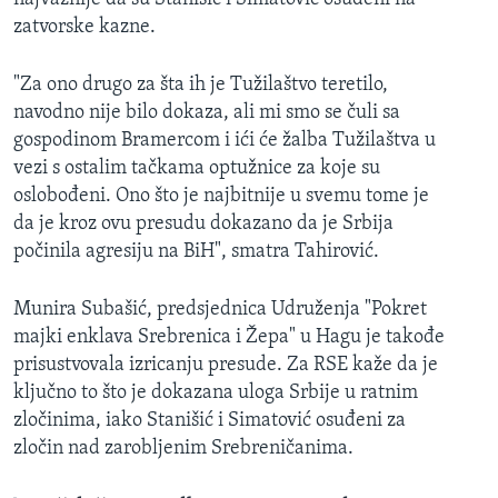
zatvorske kazne.
"Za ono drugo za šta ih je Tužilaštvo teretilo,
navodno nije bilo dokaza, ali mi smo se čuli sa
gospodinom Bramercom i ići će žalba Tužilaštva u
vezi s ostalim tačkama optužnice za koje su
oslobođeni. Ono što je najbitnije u svemu tome je
da je kroz ovu presudu dokazano da je Srbija
počinila agresiju na BiH", smatra Tahirović.
Munira Subašić, predsjednica Udruženja "Pokret
majki enklava Srebrenica i Žepa" u Hagu je takođe
prisustvovala izricanju presude. Za RSE kaže da je
ključno to što je dokazana uloga Srbije u ratnim
zločinima, iako Stanišić i Simatović osuđeni za
zločin nad zarobljenim Srebreničanima.