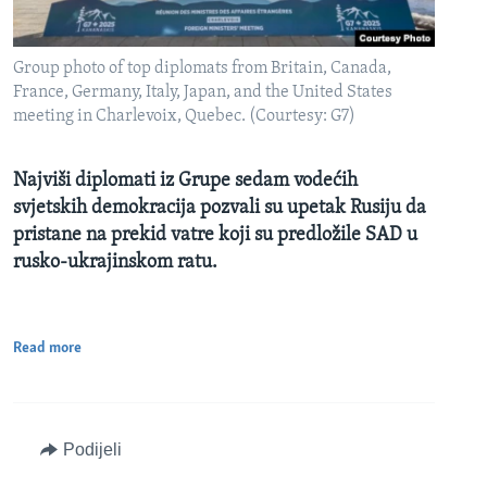
Group photo of top diplomats from Britain, Canada,
France, Germany, Italy, Japan, and the United States
meeting in Charlevoix, Quebec. (Courtesy: G7)
Najviši diplomati iz Grupe sedam vodećih
svjetskih demokracija pozvali su upetak Rusiju da
pristane na prekid vatre koji su predložile SAD u
rusko-ukrajinskom ratu.
Read more
Podijeli