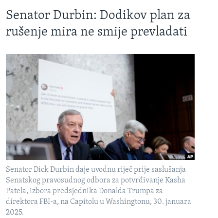
Senator Durbin: Dodikov plan za
rušenje mira ne smije prevladati
Senator Dick Durbin daje uvodnu riječ prije saslušanja
Senatskog pravosudnog odbora za potvrđivanje Kasha
Patela, izbora predsjednika Donalda Trumpa za
direktora FBI-a, na Capitolu u Washingtonu, 30. januara
2025.