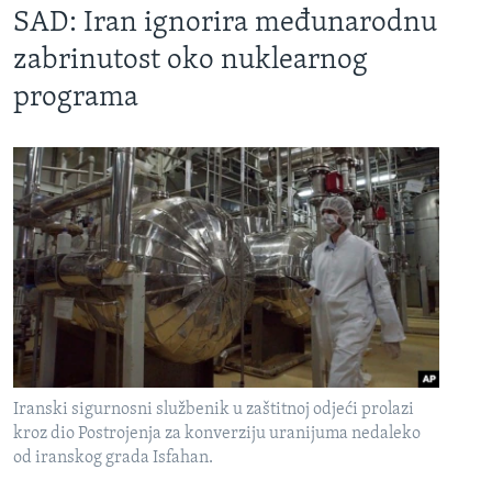
SAD: Iran ignorira međunarodnu
zabrinutost oko nuklearnog
programa
Iranski sigurnosni službenik u zaštitnoj odjeći prolazi
kroz dio Postrojenja za konverziju uranijuma nedaleko
od iranskog grada Isfahan.