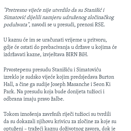
"Pretresno vijeće nije utvrdilo da su Stanišić i
Simatović dijelili namjeru udruženog zločinačkog
poduhvata"
, navodi se u presudi, prenosi RSE.
U kaznu će im se uračunati vrijeme u pritvoru,
gdje će ostati do prebacivanja u države u kojima će
izdržavati kazne, izvještava BIRN BiH.
Prvostepenu presudu Stanišiću i Simatoviću
izreklo je sudsko vijeće kojim predsjedava Burton
Hall​, a čine ga sudije Joseph Masanche​ i Seon Ki
Park. Na presudu koja bude donijeta tužioci i
odbrana imaju pravo žalbe.
Tokom iznošenja završnih riječi tužioci su tvrdili
da su dokazali njihovu krivicu za zločine za koje su
optuženi – tražeći kaznu doživotnog zavora, dok je