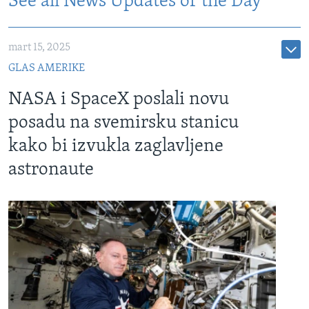
See all News Updates of the Day
mart 15, 2025
GLAS AMERIKE
NASA i SpaceX poslali novu
posadu na svemirsku stanicu
kako bi izvukla zaglavljene
astronaute