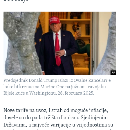
Predsjednik Donald Trump izlazi iz Ovalne kancelarije
kako bi krenuo na Marine One na južnom travnjaku
Bijele kuće u Washingtonu, 28. februara 2025.
Nove tarife na uvoz, i strah od moguće inflacije,
dovele su do pada tržišta dionica u Sjedinjenim
Državama, a najveće varijacije u vrijednostima su