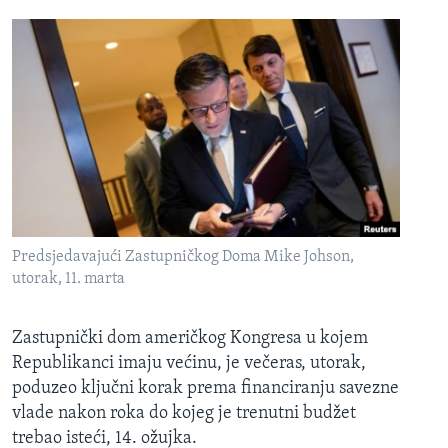
Predsjedavajući Zastupničkog Doma Mike Johson,
utorak, 11. marta
Zastupnički dom američkog Kongresa u kojem
Republikanci imaju većinu, je večeras, utorak,
poduzeo ključni korak prema financiranju savezne
vlade nakon roka do kojeg je trenutni budžet
trebao isteći, 14. ožujka.