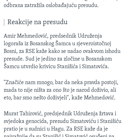
odbrana zatražila oslobađajuću presudu.
Reakcije na presudu
Amir Mehmedović, predsednik Udruženja
logoraša iz Bosanskog Šamca u sjeveroistočnoj
Bosni, za RSE kaže kako se nadao ovakvom ishodu
presude. Sud je jedino za zločine u Bosanskom
Šamcu utvrdio krivicu Stanišića i Simatovića.
"Značiće nam mnogo, bar da neka pravda postoji,
mada to nije ništa za ono što je narod doživio, ali
eto, bar smo nešto doživjeli", kaže Mehmedović.
Murat Tahirović, predsjednik Udruženja žrtava i
svjedoka genocida, presudu Simatoviću i Stanišiću
pratio je u sudnici u Hagu. Za RSE kaže da je
najvažnije da su Stanišić i Simatović osuđeni na