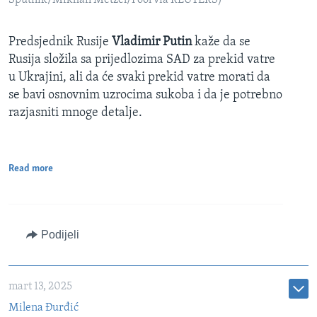
Sputnik/Mikhail Metzel/Pool via REUTERS)
Predsjednik Rusije
Vladimir Putin
kaže da se
Rusija složila sa prijedlozima SAD za prekid vatre
u Ukrajini, ali da će svaki prekid vatre morati da
se bavi osnovnim uzrocima sukoba i da je potrebno
razjasniti mnoge detalje.
Read more
Podijeli
mart 13, 2025
Milena Đurđić