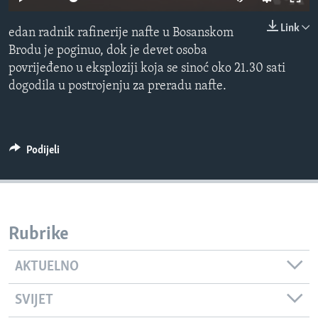
MAGAZIN
Link
edan radnik rafinerije nafte u Bosanskom
O GLASU AMERIKE
Brodu je poginuo, dok je devet osoba
povrijeđeno u eksploziji koja se sinoć oko 21.30 sati
Learning English
dogodila u postrojenju za preradu nafte.
PRATITE NAS
Podijeli
Jezici
Rubrike
AKTUELNO
SVIJET