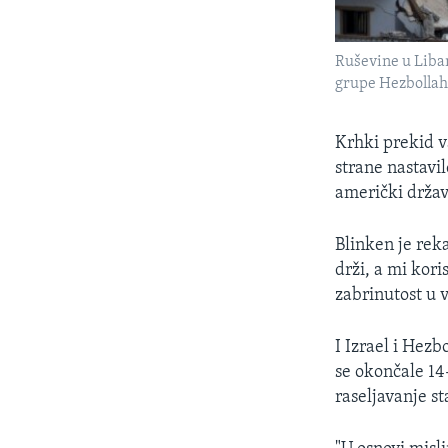
Ruševine u Liban
grupe Hezbollah 
Krhki prekid v
strane nastavil
američki držav
Blinken je rek
drži, a mi kor
zabrinutost u 
I Izrael i Hez
se okončale 14
raseljavanje s