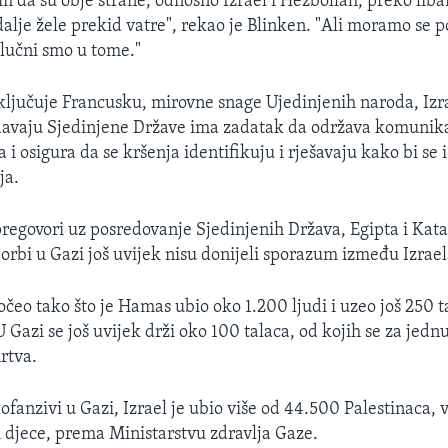
im da su obje strane, odnosno Izrael i Hezbollah, preko lib
i dalje žele prekid vatre", rekao je Blinken. "Ali moramo se 
dlučni smo u tome."
ključuje Francusku, mirovne snage Ujedinjenih naroda, Izra
davaju Sjedinjene Države ima zadatak da održava komunik
na i osigura da se kršenja identifikuju i rješavaju kako bi se 
ja.
regovori uz posredovanje Sjedinjenih Država, Egipta i Kata
borbi u Gazi još uvijek nisu donijeli sporazum između Izrae
počeo tako što je Hamas ubio oko 1.200 ljudi i uzeo još 250 
 Gazi se još uvijek drži oko 100 talaca, od kojih se za jedn
rtva.
ofanzivi u Gazi, Izrael je ubio više od 44.500 Palestinaca, 
i djece, prema Ministarstvu zdravlja Gaze.