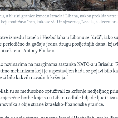
u, u blizini granice između Izraela i Libana, nakon prekida vatre 
koju podržava Iran, kako se vidi iz sjevernog Izraela, 4. decembra
atre između Izraela i Hezbollaha u Libanu se "drži", iako s
e periodično da gađaju jedna drugu posljednjih dana, izjavi
ni sekretar Antony Blinken.
ao novinarima na marginama sastanka NATO-a u Briselu: "P
istimo mehanizam koji je uspostavljen kada se pojavi bilo k
vezi bilo kakvih navodnih kršenja."
bollah su se međusobno optuživali za kršenje nedjeljnog pri
-mjesečne borbe koje su u Libanu odbile hiljade ljudi i iz
tanovnika s obje strane izraelsko-libanonske granice.