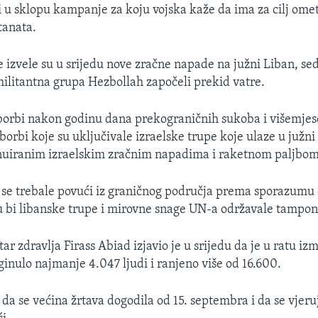
 u sklopu kampanje za koju vojska kaže da ima za cilj ome
tanata.
e izvele su u srijedu nove zračne napade na južni Liban, s
 militantna grupa Hezbollah započeli prekid vatre.
borbi nakon godinu dana prekograničnih sukoba i višemje
borbi koje su uključivale izraelske trupe koje ulaze u južni
nuiranim izraelskim zračnim napadima i raketnom paljbom
i se trebale povući iz graničnog područja prema sporazumu
u bi libanske trupe i mirovne snage UN-a održavale tampon
ar zdravlja Firass Abiad izjavio je u srijedu da je u ratu iz
inulo najmanje 4.047 ljudi i ranjeno više od 16.600.
da se većina žrtava dogodila od 15. septembra i da se vjeruj