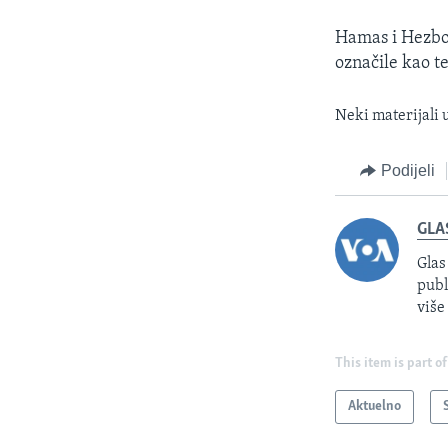
Hamas i Hezbol
označile kao t
Neki materijali 
Podijeli
GLA
Glas
publ
više
This item is part of
Aktuelno