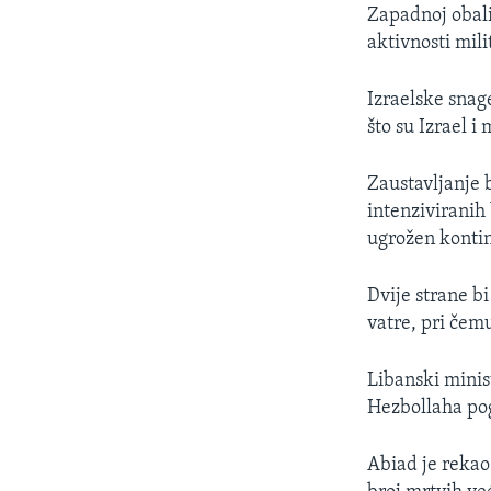
Zapadnoj obali
aktivnosti mili
Izraelske snag
što su Izrael i
Zaustavljanje 
intenziviranih 
ugrožen konti
Dvije strane b
vatre, pri čem
Libanski minist
Hezbollaha pog
Abiad je rekao 