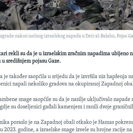
 zgrade nakon noćnog izraelskog napada u Deir al-Balahu, Pojas G
ekari rekli su da je u izraelskim zračnim napadima ubijeno 
u u središnjem pojasu Gaze.
a je također saopćila u srijedu da je izvršila niz hapšenja n
ljenici napali nekoliko gradova na okupiranoj Zapadnoj obal
ambene snage saopćile su da je nasilje uključivalo napade 
 gdje su doseljenici gađali kamenjem i ranili dvoje granični
enika poraslo je na Zapadnoj obali otkako je Hamas pokre
u 2023. godine, a izraelske snage izvele su brojne racije na