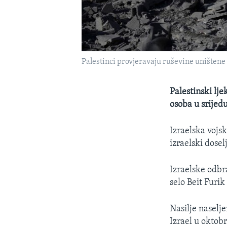
Palestinci provjeravaju ruševine uništene
Palestinski lj
osoba u srijed
Izraelska vojsk
izraelski dose
Izraelske odbr
selo Beit Furik
Nasilje naselj
Izrael u oktobr