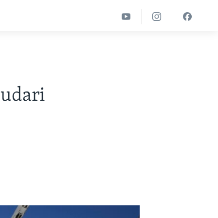
s
 udari