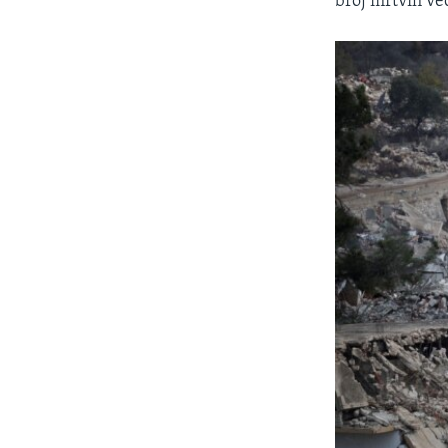
broj mrtvih već