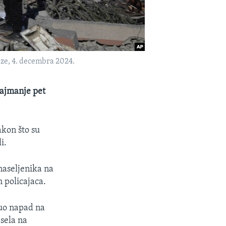
aze, 4. decembra 2024.
najmanje pet
akon što su
i.
naseljenika na
h policajaca.
nuo napad na
 sela na