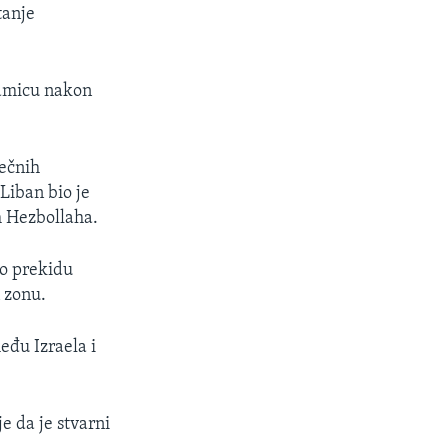
tanje
edmicu nakon
sečnih
 Liban bio je
 Hezbollaha.
 o prekidu
 zonu.
među Izraela i
e da je stvarni