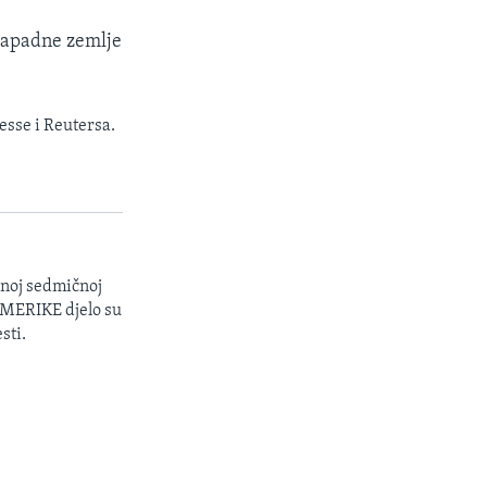
 zapadne zemlje
esse i Reutersa.
enoj sedmičnoj
 AMERIKE djelo su
sti.