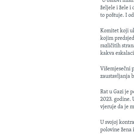
"U osnovi misl
željele i žele 
to poštuje. I o
Komitet koji u
kojim predsje
različitih stra
kakva eskalaci
Višemjesečni p
zaustavljanja 
Rat u Gazi je 
2023. godine. U
vjeruje da je m
U svojoj kontra
polovine žena 