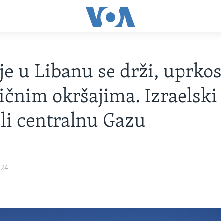
je u Libanu se drži, uprko
ičnim okršajima. Izraelski
li centralnu Gazu
024