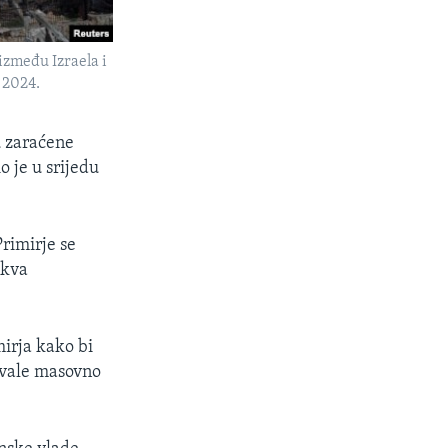
između Izraela i
 2024.
u zaraćene
o je u srijedu
rimirje se
akva
mirja kako bi
azvale masovno