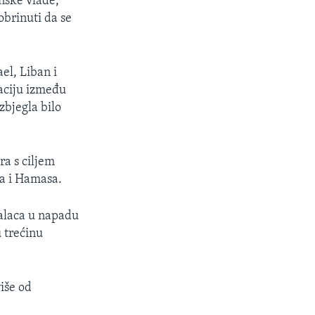
anske vlade,
pobrinuti da se
el, Liban i
aciju između
izbjegla bilo
ra s ciljem
la i Hamasa.
talaca u napadu
u trećinu
više od