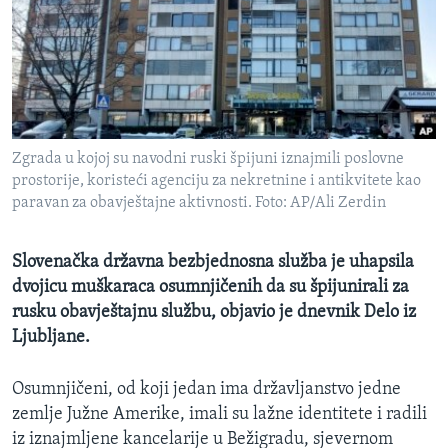
MAGAZIN
O GLASU AMERIKE
Learning English
Zgrada u kojoj su navodni ruski špijuni iznajmili poslovne
PRATITE NAS
prostorije, koristeći agenciju za nekretnine i antikvitete kao
paravan za obavještajne aktivnosti. Foto: AP/Ali Zerdin
Jezici
Slovenačka državna bezbjednosna služba je uhapsila
dvojicu muškaraca osumnjičenih da su špijunirali za
rusku obavještajnu službu, objavio je dnevnik Delo iz
Ljubljane.
Osumnjičeni, od koji jedan ima državljanstvo jedne
zemlje Južne Amerike, imali su lažne identitete i radili
iz iznajmljene kancelarije u Bežigradu, sjevernom