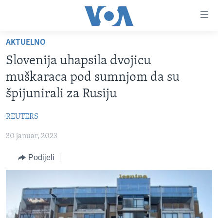
Linkovi
Pređi
na
AKTUELNO
glavni
TV PROGRAM
sadržaj
Slovenija uhapsila dvojicu
VIDEO
Pređi
muškaraca pod sumnjom da su
na
FOTOGRAFIJE DANA
špijunirali za Rusiju
glavnu
VIJESTI
navigaciju
REUTERS
Idi
NAUKA I TEHNOLOGIJA
SJEDINJENE AMERIČKE DRŽAVE
na
30 januar, 2023
SPECIJALNI PROJEKTI
BOSNA I HERCEGOVINA
pretragu
KORUPCIJA
Podijeli
SVIJET
SLOBODA MEDIJA
ŽENSKA STRANA
IZBJEGLIČKA STRANA