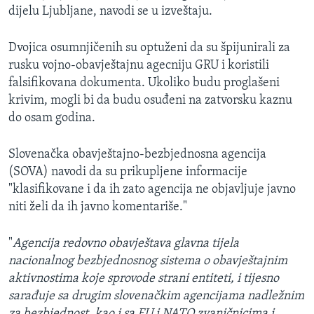
dijelu Ljubljane, navodi se u izveštaju.
Dvojica osumnjičenih su optuženi da su špijunirali za
rusku vojno-obavještajnu agecniju GRU i koristili
falsifikovana dokumenta. Ukoliko budu proglašeni
krivim, mogli bi da budu osuđeni na zatvorsku kaznu
do osam godina.
Slovenačka obavještajno-bezbjednosna agencija
(SOVA) navodi da su prikupljene informacije
"klasifikovane i da ih zato agencija ne objavljuje javno
niti želi da ih javno komentariše."
"
Agencija redovno obavještava glavna tijela
nacionalnog bezbjednosnog sistema o obavještajnim
aktivnostima koje sprovode strani entiteti, i tijesno
sarađuje sa drugim slovenačkim agencijama nadležnim
za bezbjednost, kao i sa EU i NATO zvaničnicima i