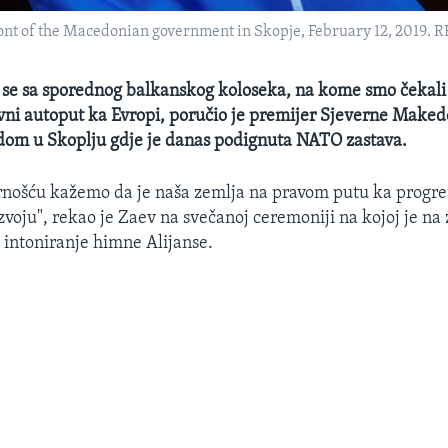
ront of the Macedonian government in Skopje, February 12, 2019.
 se sa sporednog balkanskog koloseka, na kome smo čekali
vni autoput ka Evropi, poručio je premijer Sjeverne Maked
dom u Skoplju gdje je danas podignuta NATO zastava.
rnošću kažemo da je naša zemlja na pravom putu ka progre
oju", rekao je Zaev na svečanoj ceremoniji na kojoj je na
 intoniranje himne Alijanse.