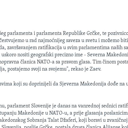
eg parlamenta i parlamenta Republike Grčke, te pozivnic
estvujemo u rad najmoćnijeg saveza u svetu i možemo biti 
i da, završavanjem ratifikacija u svim parlamentima naših s
e uskoro nositi geografski precizno ime - Severna Makedoni
unopravna članica NATO-a sa pravom glasa. Tim činom pos
a, postajemo svoji na svojemu", rekao je Zaev.
 svima koji su doprinijeli da Sjeverna Makedonija dođe na 
 parlament Slovenije je danas na vanrednoj sednici rati
stupanju Makedonije u NATO-u, a prije glasanja poslanicim
kedonskog Sobranja Talat Džaferi, koji boravi u zvaničnoj 
 Slovenija, poslije Grčke, postala druga članica Alijanse koj