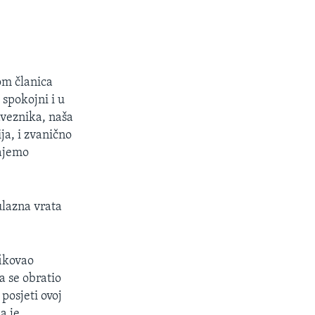
om članica
spokojni i u
aveznika, naša
ja, i zvanično
tajemo
ulazna vrata
fikovao
a se obratio
posjeti ovoj
a je