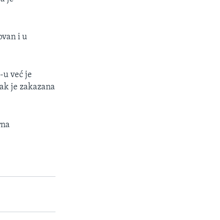
ovan i u
-u već je
tak je zakazana
rna