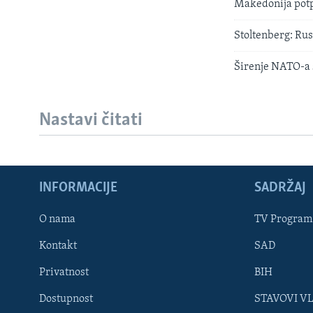
Makedonija potp
Stoltenberg: Rus
Širenje NATO-a s
Nastavi čitati
INFORMACIJE
SADRŽAJ
Learning English
O nama
TV Program
Kontakt
SAD
PRATITE NAS
Privatnost
BIH
Dostupnost
STAVOVI V