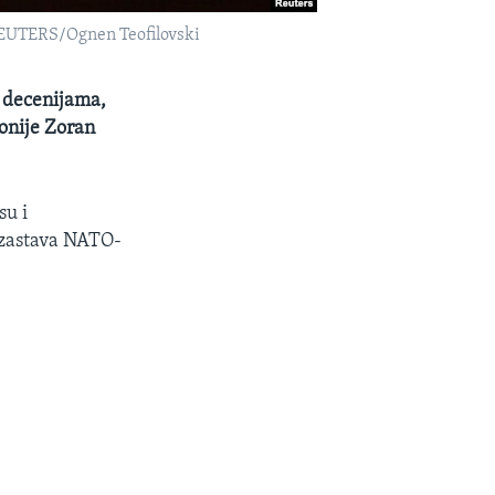
 REUTERS/Ognen Teofilovski
 decenijama,
onije Zoran
su i
 zastava NATO-