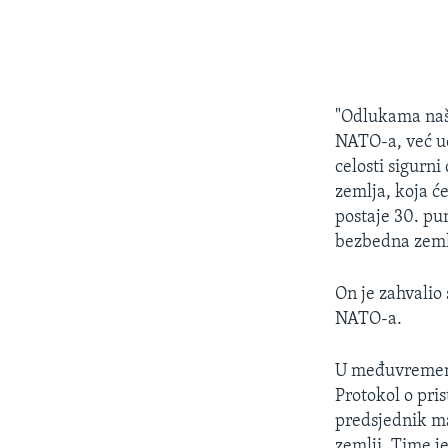
"Odlukama naš
NATO-a, već uč
celosti sigurn
zemlja, koja ć
postaje 30. p
bezbedna zemlj
On je zahvalio
NATO-a.
U međuvremenu,
Protokol o pri
predsjednik ma
zemlji. Time je