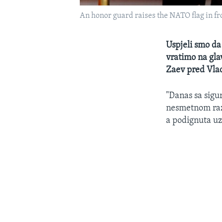
An honor guard raises the NATO flag in f
Uspjeli smo da
vratimo na gla
Zaev pred Vla
"Danas sa sigu
nesmetnom razv
a podignuta uz