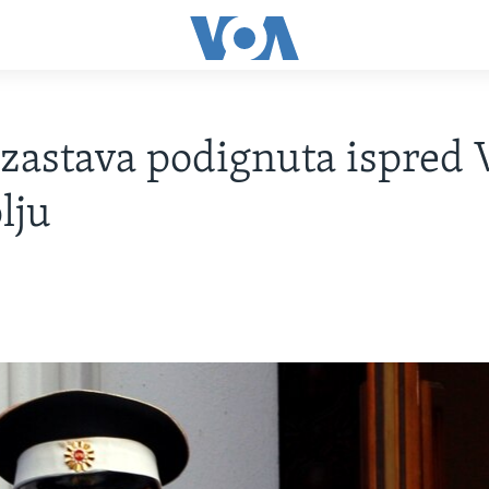
astava podignuta ispred 
lju