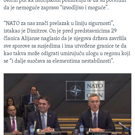
ovorili put ka istorijskom pomirenju te da su potvrdili
da je nemoguće zapravo “izvodljivo i moguće”.
“NATO za nas znači prelazak u liniju sigurnosti”,
istakao je Dimitrov. On je pred predstavnicima 29
članica Alijanse naglasio da je njegova država završila
sve sporove sa susjedima i ima utvrđene granice te da
kao takva može odigrati umirujuću ulogu u regonu koji
se “i dalje suočava sa elementima nestabilnosti”.