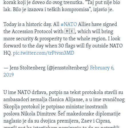
korak koji je doveo do ovog trenutka. “Taj put nije bio
lak. Bilo je izazova i teških kompromisa”, izjavio je.
Today is a historic day. All
#NATO
Allies have signed
the Accession Protocol with 🇲🇰, which will bring
more security & prosperity to the whole region. I look
forward to the day when 30 flags will fly outside NATO
HQ.
pic.twitter.com/trPtvsn3MD
— Jens Stoltenberg (@jensstoltenberg)
February 6,
2019
U ime NATO država, potpis na tekst protokola stavili su
ambasadori zemalja članica Alijanse, a u ime zvaničnog
Skoplja protokol je potpisao ministar inostranih
poslova Nikola Dimitrov. Šef makedonske diplomatije
naglasio je da su dvojica premijera, Zaev i Cipras,