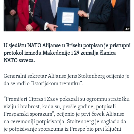
MAGAZIN
O GLASU AMERIKE
Learning English
U sjedištu NATO Alijanse u Briselu potpisan je pristupni
PRATITE NAS
protokol između Makedonije i 29 zemalja članica
NATO saveza.
Jezici
Generalni sekretar Alijanse Jens Stoltenberg ocijenio je
da se radi o “istorijskom trenutku”.
“Premijeri Cipras i Zaev pokazali su ogromnu stratešku
viziju i hrabrost, kada su, prošle godine, potpisali
Prespanski sporazum”, ocijenio je prvi čovek Alijanse
na ceremoniji potpisivanja. Stoltenberg je naglasio da
je potpisivanje sporazuma iz Prespe bio prvi ključni