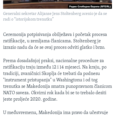
Generalni sekretar Alijanse Jens Stoltenberg ocenio je da se
radi o “istorijskom trenutku”
Ceremonija potpisivanja obilježava i početak procesa
ratifikacije, u zemljama članicama. Stoltenberg je
izrazio nadu da će se ovaj proces odviti glatko i brzo.
Prema dosadašnjoj praksi, nacionalne procedure za
ratifikaciju traju između 12 i 14 mjeseci. Na kraju, po
tradiciji, zvaničnici Skoplja će trebati da podnesu
"instrument pristupanja" u Washingtonu i od tog
trenutka se Makedonija smatra punopravnom članicom
NATO saveza. Okvirni rok kada bi se to trebalo desiti
jeste proljeće 2020. godine.
U međuvremenu, Makedonija ima pravo da učestvuje