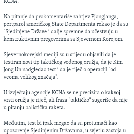
KCNA.
Na pitanje da prokomentariše zahtjev Pjongjanga,
portparol američkog State Departmenta rekao je da su
"Sjedinjene Države i dalje spremne da učestvuju u
konstruktivnim pregovorima sa Sjevernom Korejom.
Sjevernokorejski mediji su u srijedu objavili da je
testiran novi tip taktičkog vođenog oružja, da je Kim
Jong Un nadgledao test i da je riječ o operaciji "od
veoma velikog značaja".
U izvještaju agencije KCNA se ne precizira o kakvoj
vrsti oružja je riječ, ali fraza "taktičko" sugeriše da nije
u pitanju balistička raketa.
Međutim, test bi ipak mogao da su protumači kao
upozorenje Sjedinjenim Državama, u svjetlu zastoja u