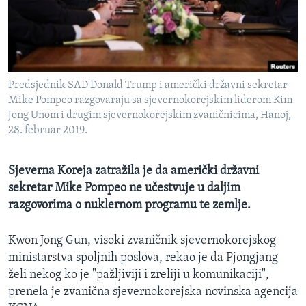
MAGAZIN
O GLASU AMERIKE
Learning English
Predsjednik SAD Donald Trump i američki državni sekretar
Mike Pompeo razgovaraju sa sjevernokorejskim liderom Kim
PRATITE NAS
Jong Unom i drugim sjevernokorejskim zvaničnicima, Hanoj,
28. februar 2019.
Sjeverna Koreja zatražila je da američki državni
Jezici
sekretar Mike Pompeo ne učestvuje u daljim
razgovorima o nuklernom programu te zemlje.
Kwon Jong Gun​, visoki zvaničnik sjevernokorejskog
ministarstva spoljnih poslova, rekao je da Pjongjang
želi nekog ko je "pažljiviji i zreliji u komunikaciji",
prenela je zvanična sjevernokorejska novinska agencija