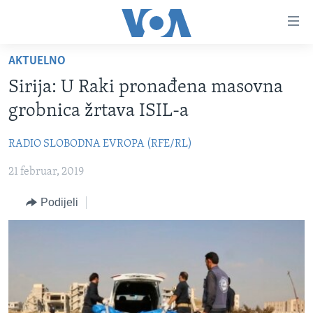
Linkovi
Pređi
na
AKTUELNO
glavni
TV PROGRAM
sadržaj
Sirija: U Raki pronađena masovna
VIDEO
Pređi
grobnica žrtava ISIL-a
na
FOTOGRAFIJE DANA
glavnu
RADIO SLOBODNA EVROPA (RFE/RL)
VIJESTI
navigaciju
Idi
21 februar, 2019
NAUKA I TEHNOLOGIJA
SJEDINJENE AMERIČKE DRŽAVE
na
SPECIJALNI PROJEKTI
BOSNA I HERCEGOVINA
Podijeli
pretragu
KORUPCIJA
SVIJET
SLOBODA MEDIJA
ŽENSKA STRANA
IZBJEGLIČKA STRANA