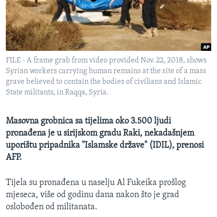
MAGAZIN
O GLASU AMERIKE
Learning English
FILE - A frame grab from video provided Nov. 22, 2018, shows
Syrian workers carrying human remains at the site of a mass
PRATITE NAS
grave believed to contain the bodies of civilians and Islamic
State militants, in Raqqa, Syria.
Masovna grobnica sa tijelima oko 3.500 ljudi
Jezici
pronađena je u sirijskom gradu Raki, nekadašnjem
uporištu pripadnika "Islamske države" (IDIL), prenosi
AFP.
Tijela su pronađena u naselju Al Fukeika prošlog
mjeseca, više od godinu dana nakon što je grad
oslobođen od militanata.