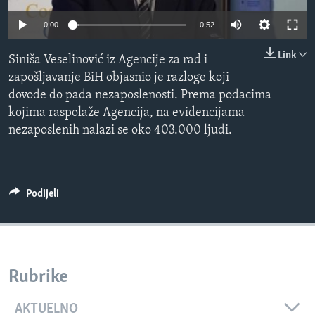
MAGAZIN
0:00
0:52
O GLASU AMERIKE
Link
Siniša Veselinović iz Agencije za rad i
Learning English
zapošljavanje BiH objasnio je razloge koji
dovode do pada nezaposlenosti. Prema podacima
kojima raspolaže Agencija, na evidencijama
PRATITE NAS
nezaposlenih nalazi se oko 403.000 ljudi.
Jezici
Podijeli
Rubrike
AKTUELNO