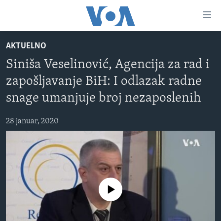
Linkovi
Pređi
na
AKTUELNO
glavni
TV PROGRAM
sadržaj
Siniša Veselinović, Agencija za rad i
VIDEO
Pređi
zapošljavanje BiH: I odlazak radne
na
FOTOGRAFIJE DANA
glavnu
snage umanjuje broj nezaposlenih
VIJESTI
navigaciju
Idi
28 januar, 2020
NAUKA I TEHNOLOGIJA
SJEDINJENE AMERIČKE DRŽAVE
na
SPECIJALNI PROJEKTI
BOSNA I HERCEGOVINA
pretragu
KORUPCIJA
SVIJET
SLOBODA MEDIJA
No media source currently available
ŽENSKA STRANA
IZBJEGLIČKA STRANA