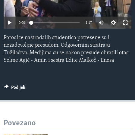
MAGAZIN
O GLASU AMERIKE
0:00
1:17
Learning English
Porodice nastradalih studentica potresene su i
nezadovoljne presudom. Odgovornim stratraju
PRATITE NAS
Tužilaštvo. Medijima su se nakon presude obratili otac
Selme Agić - Amir, i sestra Edite Malkoč - Enesa
Jezici
Podijeli
Povezano