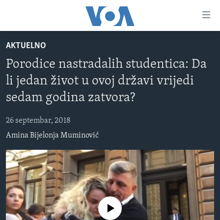
Linkovi
Pređi
na
AKTUELNO
glavni
TV PROGRAM
sadržaj
Porodice nastradalih studentica: Da
VIDEO
Pređi
li jedan život u ovoj državi vrijedi
na
FOTOGRAFIJE DANA
glavnu
sedam godina zatvora?
VIJESTI
navigaciju
Idi
26 septembar, 2018
NAUKA I TEHNOLOGIJA
SJEDINJENE AMERIČKE DRŽAVE
na
Amina Bijelonja Muminović
SPECIJALNI PROJEKTI
BOSNA I HERCEGOVINA
pretragu
KORUPCIJA
SVIJET
SLOBODA MEDIJA
ŽENSKA STRANA
No media source currently available
IZBJEGLIČKA STRANA