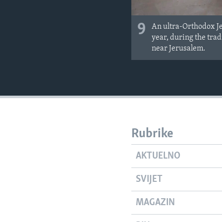
9
An ultra-Orthodox Je
year, during the tra
near Jerusalem.
Rubrike
AKTUELNO
SVIJET
MAGAZIN