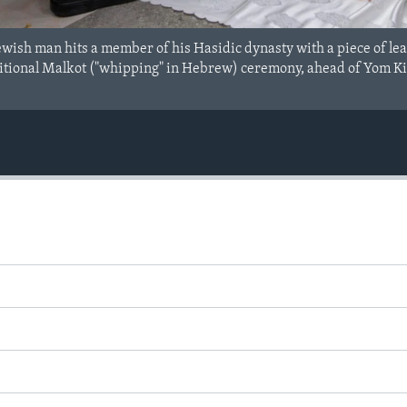
wish man hits a member of his Hasidic dynasty with a piece of leat
ditional Malkot ("whipping" in Hebrew) ceremony, ahead of Yom Kipp