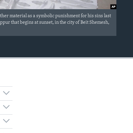
her material as a symbolic punishment for his sins last
ur that begins at sunset, in the city of Beit Shemesh,