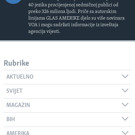
40 jezika procijenjenoj sedmičnoj publici od
preko 326 miliona ljudi. Priče sa autorskim
linijama GLAS AMERIKE djelo su više novinara
VOA i mogu sadržati informacije iz izveštaja
agencija vijesti.
Rubrike
AKTUELNO
SVIJET
MAGAZIN
BIH
AMERIKA