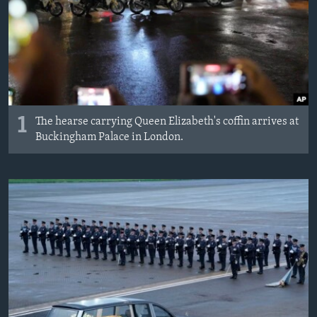
MAGAZIN
O GLASU AMERIKE
Learning English
PRATITE NAS
1
The hearse carrying Queen Elizabeth's coffin arrives at
Buckingham Palace in London.
Jezici