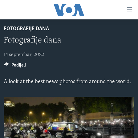
Linkovi
Pređi
na
FOTOGRAFIJE DANA
glavni
TV PROGRAM
sadržaj
Fotografije dana
VIDEO
Pređi
na
FOTOGRAFIJE DANA
14 septembar, 2022
glavnu
Podijeli
VIJESTI
navigaciju
Idi
NAUKA I TEHNOLOGIJA
SJEDINJENE AMERIČKE DRŽAVE
A look at the best news photos from around the world.
na
SPECIJALNI PROJEKTI
BOSNA I HERCEGOVINA
pretragu
KORUPCIJA
SVIJET
SLOBODA MEDIJA
ŽENSKA STRANA
IZBJEGLIČKA STRANA