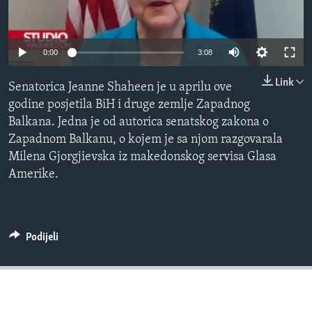
MAGAZIN
O GLASU AMERIKE
0:00
3:08
Learning English
Link
Senatorica Jeanne Shaheen je u aprilu ove
godine posjetila BiH i druge zemlje Zapadnog
PRATITE NAS
Balkana. Jedna je od autorica senatskog zakona o
Zapadnom Balkanu, o kojem je sa njom razgovarala
Milena Gjorgjievska iz makedonskog servisa Glasa
Amerike.
Jezici
Podijeli