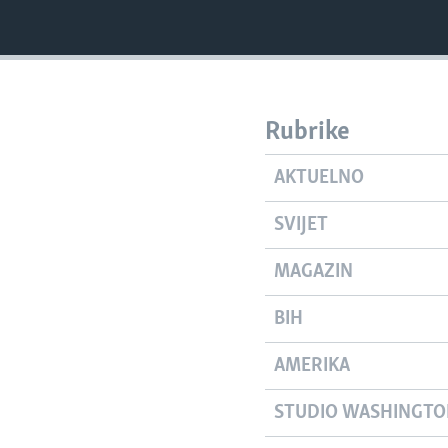
Rubrike
AKTUELNO
SVIJET
MAGAZIN
BIH
AMERIKA
STUDIO WASHINGT