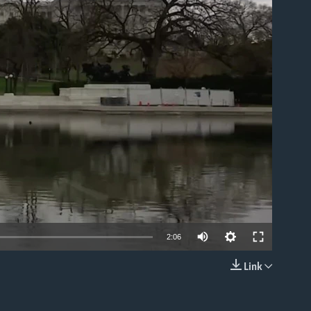
able
2:06
Link
EMBED