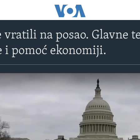
e vratili na posao. Glavne
 i pomoć ekonomiji.