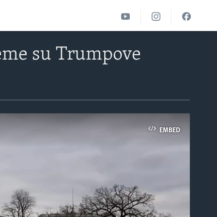
 teme su Trumpove
EMBED